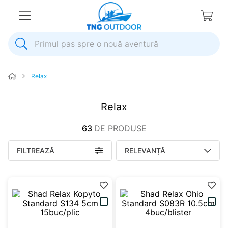
Primul pas spre o nouă aventură
1
.
inox
Relax
2
.
elice
3
.
colac salvare
Relax
4
.
pompa
63
DE PRODUSE
5
.
plumb
FILTREAZĂ
RELEVANȚĂ
6
.
pompa apa
7
.
biminitop
8
.
mulineta
9
.
ancora
10
.
extensie