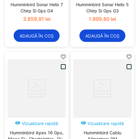
Humminbird Sonar Helix 7
Humminbird Sonar Helix 5
Chirp Si Gps G4
Chirp Si Gps G3
3
.
859
,
91
lei
1
.
999
,
80
lei
ADAUGĂ ÎN COȘ
ADAUGĂ ÎN COȘ
Vizualizare rapidă
Vizualizare rapidă
Humminbird Apex 16 Gps,
Humminbird Cablu
Mega Si+ Chartplotter , Di+,
Alimentare 9M