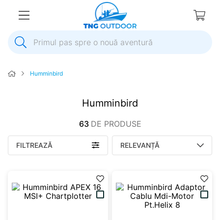
Primul pas spre o nouă aventură
1
.
inox
Humminbird
2
.
elice
3
.
colac salvare
Humminbird
4
.
pompa
63
DE PRODUSE
5
.
plumb
FILTREAZĂ
RELEVANȚĂ
6
.
pompa apa
7
.
biminitop
8
.
mulineta
9
.
ancora
10
.
extensie