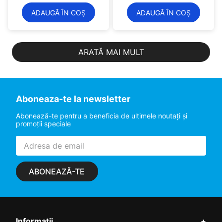
ADAUGĂ ÎN COȘ
ADAUGĂ ÎN COȘ
ARATĂ MAI MULT
Aboneaza-te la newsletter
Abonează-te pentru a beneficia de ultimele noutaţi şi
promoţii speciale
ABONEAZĂ-TE
Informatii
+