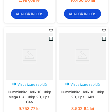
2
.
997
,
69
lei
10
.
450
,
00
lei
ADAUGĂ ÎN COȘ
ADAUGĂ ÎN COȘ
Vizualizare rapidă
Vizualizare rapidă
Humminbird Helix 10 Chirp
Humminbird Helix 10 Chirp
Mega Di+, Chirp 2D, Gps,
2D, Gps, G4N
G4N
9
.
753
,
77
lei
8
.
502
,
64
lei