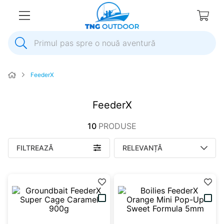
Primul pas spre o nouă aventură
1
.
inox
FeederX
2
.
elice
3
.
colac salvare
FeederX
4
.
pompa
10
PRODUSE
5
.
plumb
FILTREAZĂ
RELEVANȚĂ
6
.
ancora
7
.
pompa apa
8
.
mulineta
9
.
biminitop
10
.
extensie