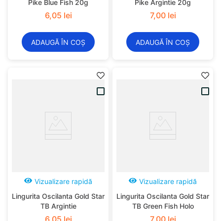
Pike Blue Fish 20g
Pike Argintie 20g
6
,
05
lei
7
,
00
lei
ADAUGĂ ÎN COȘ
ADAUGĂ ÎN COȘ
Vizualizare rapidă
Vizualizare rapidă
Lingurita Oscilanta Gold Star
Lingurita Oscilanta Gold Star
TB Argintie
TB Green Fish Holo
6
,
05
lei
7
,
00
lei