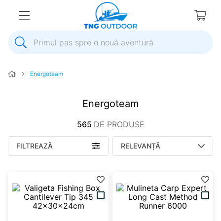
Primul pas spre o nouă aventură
1
.
inox
Energoteam
2
.
elice
3
.
colac salvare
Energoteam
4
.
pompa
565
DE PRODUSE
5
.
plumb
FILTREAZĂ
RELEVANȚĂ
6
.
ancora
7
.
pompa apa
8
.
biminitop
9
.
mulineta
10
.
extensie