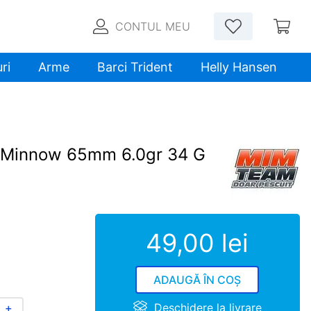
CONTUL MEU
ri
Arme
Barci Trident
Helly Hansen
n Minnow 65mm 6.0gr 34 G
49
,
00
lei
ADAUGĂ ÎN COȘ
Deschidere la livrare
＋