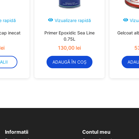
e rapidă
Vizualizare rapidă
Vizu
cap inecat
Primer Epoxidic Sea Line
Gelcoat al
0.75L
lei
130
,
00
lei
5
ALII
ADAUGĂ ÎN COȘ
ADAU
Informatii
Contul meu