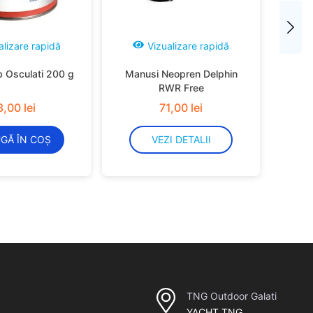
alizare rapidă
Vizualizare rapidă
b Osculati 200 g
Manusi Neopren Delphin
RWR Free
3
,
00
lei
71
,
00
lei
GĂ ÎN COȘ
VEZI DETALII
TNG Outdoor Galati
YACHT TNG