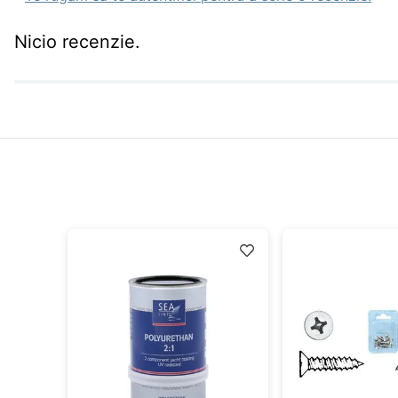
Nicio recenzie.
idă