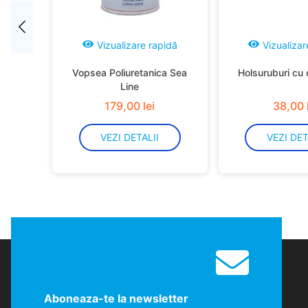
Vizualizare rapidă
Vizualizar
Vopsea Poliuretanica Sea
Holsuruburi cu 
Line
179
,
00
lei
38
,
00
VEZI DETALII
VEZI DET
Aboneaza-te la newsletter