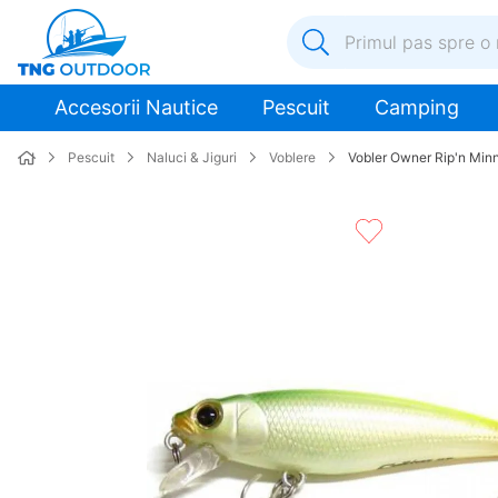
Primul pas spre o nouă a
1
.
inox
Accesorii Nautice
Pescuit
Camping
2
.
elice
Pescuit
Naluci & Jiguri
Voblere
Vobler Owner Rip'n Mi
3
.
colac salvare
4
.
pompa
5
.
plumb
6
.
pompa apa
7
.
biminitop
8
.
mulineta
9
.
ancora
10
.
extensie