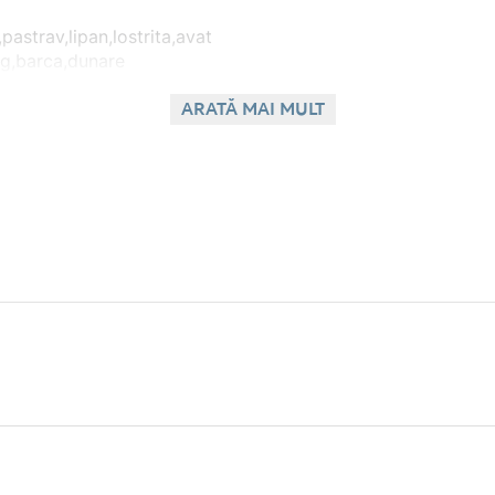
pastrav,lipan,lostrita,avat
ing,barca,dunare
ARATĂ MAI MULT