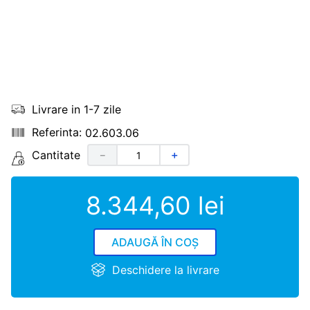
Livrare in 1-7 zile
02.603.06
Cantitate
－
＋
8
.
344
,
60
lei
ADAUGĂ ÎN COȘ
Deschidere la livrare