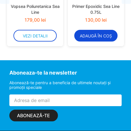
Vopsea Poliuretanica Sea
Primer Epoxidic Sea Line
Line
0.75L
179
,
00
lei
130
,
00
lei
VEZI DETALII
ADAUGĂ ÎN COȘ
Aboneaza-te la newsletter
Abonează-te pentru a beneficia de ultimele noutaţi şi
promoţii speciale
ABONEAZĂ-TE