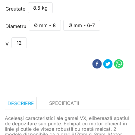
8.5 kg
Greutate
Ø mm - 8
Ø mm - 6-7
Diametru
12
V
SPECIFICATII
DESCRIERE
Aceleași caracteristici ale gamei VX, eliberează spațiul
de depozitare sub punte. Echipat cu motor eficient în
linie și cutie de viteze robustă cu roată melcat. 2
modele disponibile ca gipsy: 6/7mm si 8mm. Motor