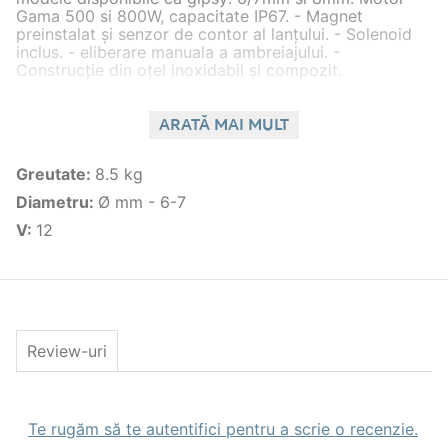
Gama 500 si 800W, capacitate IP67. - Magnet
preinstalat și senzor de contor al lanțului. - Solenoid
inclus. - eliberare manuala a ambreiajului. -
Construcție din oțel inoxidabil și compozit.
Gypsy
Gyps
Motor
Motor
ARATĂ MAI MULT
Articol
Descriere
Versiune
- lanț
frân
- V
- W
Ø mm
Ø 
Greutate
:
8.5 kg
Gribel cu
unitate de
Diametru
:
Ø mm - 6-7
punte,
V
:
12
cutie de
02.603.06
viteze
motor,
solenoid
și gipsy
Review-uri
Te rugăm să te autentifici pentru a scrie o recenzie.