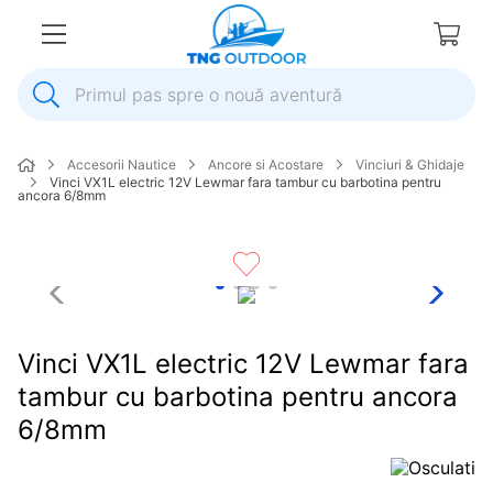
Primul pas spre o nouă aventură
1
.
inox
Accesorii Nautice
Ancore si Acostare
Vinciuri & Ghidaje
2
.
colac salvare
Vinci VX1L electric 12V Lewmar fara tambur cu barbotina pentru
ancora 6/8mm
3
.
plumb
4
.
pompa
5
.
pompa apa
6
.
ulei
Vinci VX1L electric 12V Lewmar fara
7
.
biminitop
tambur cu barbotina pentru ancora
8
.
ancora
6/8mm
9
.
mulineta
10
.
sonda combustibil