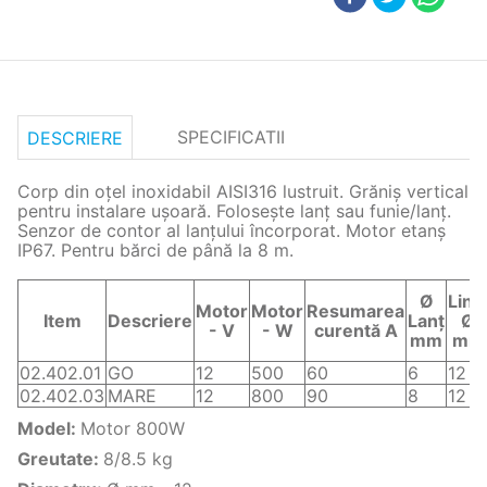
SPECIFICATII
DESCRIERE
Corp din oțel inoxidabil AISI316 lustruit. Grăniș vertical
pentru instalare ușoară. Folosește lanț sau funie/lanț.
Senzor de contor al lanțului încorporat. Motor etanș
IP67. Pentru bărci de până la 8 m.
Ø
Lini
Motor
Motor
Resumarea
Item
Descriere
Lanț
Ø
- V
- W
curentă A
mm
mm
02.402.01
GO
12
500
60
6
12
02.402.03
MARE
12
800
90
8
12
Model
:
Motor 800W
Greutate
:
8/8.5 kg