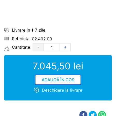
Livrare in 1-7 zile
02.402.03
Cantitate
－
＋
7
.
045
,
50
lei
ADAUGĂ ÎN COȘ
Deschidere la livrare