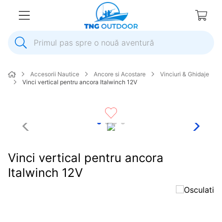
Primul pas spre o nouă aventură
1
.
inox
Accesorii Nautice
Ancore si Acostare
Vinciuri & Ghidaje
2
.
elice
Vinci vertical pentru ancora Italwinch 12V
3
.
colac salvare
4
.
pompa
5
.
plumb
6
.
pompa apa
Vinci vertical pentru ancora
7
.
biminitop
Italwinch 12V
8
.
mulineta
9
.
ancora
10
.
extensie