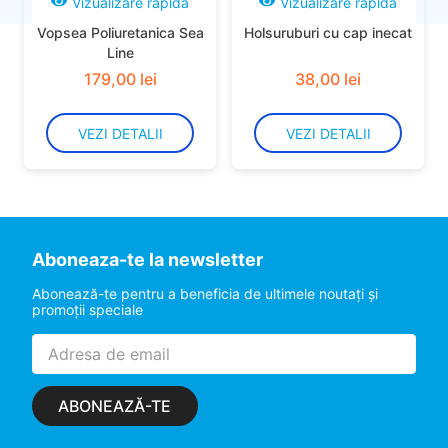
Vizualizare rapidă
Vizualizare rapidă
Vopsea Poliuretanica Sea
Holsuruburi cu cap inecat
Line
179
,
00
lei
38
,
00
lei
VEZI DETALII
VEZI DETALII
Aboneaza-te la newsletter
Abonează-te pentru a beneficia de ultimele noutaţi şi
promoţii speciale
ABONEAZĂ-TE