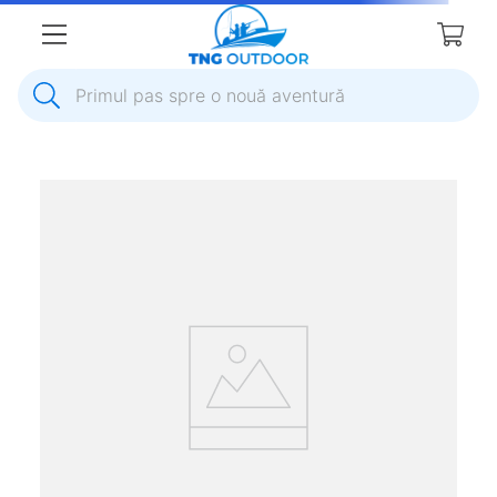
Primul pas spre o nouă aventură
1
.
inox
2
.
colac salvare
3
.
plumb
4
.
pompa
5
.
pompa apa
6
.
ulei
7
.
biminitop
8
.
ancora
9
.
mulineta
10
.
sonda combustibil