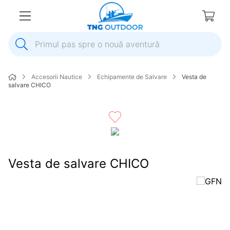
Primul pas spre o nouă aventură
1
.
inox
Accesorii Nautice
Echipamente de Salvare
Vesta de
2
.
colac salvare
salvare CHICO
3
.
elice
4
.
pompa
5
.
plumb
6
.
dop
Vesta de salvare CHICO
7
.
pompa apa
8
.
mulineta
9
.
biminitop
10
.
ancora