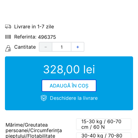
Livrare in 1-7 zile
496375
Cantitate
－
＋
328
,
00
lei
ADAUGĂ ÎN COȘ
Deschidere la livrare
15-30 kg / 60-70
Mărime/Greutatea
cm / 60 N
persoanei/Circumferinţa
30-40 kg / 70-80
pieptului/Flotabilitate