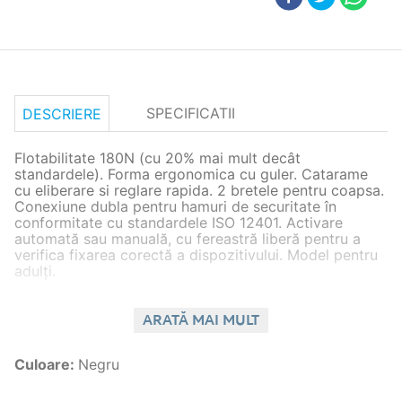
SPECIFICATII
DESCRIERE
Flotabilitate 180N (cu 20% mai mult decât
standardele). Forma ergonomica cu guler. Catarame
cu eliberare si reglare rapida. 2 bretele pentru coapsa.
Conexiune dubla pentru hamuri de securitate în
conformitate cu standardele ISO 12401. Activare
automată sau manuală, cu fereastră liberă pentru a
verifica fixarea corectă a dispozitivului. Model pentru
adulți.
Sticla + supapă
Lumină de
Sticla + supapă
de rezervă -
avertizare
ARATĂ MAI MULT
de rezervă - pt.
Culoare
pentru colaci de
SOLAS
colaci de salvare
- Negru
salvare fabricate
OPȚIONAL
fabricați până la
Culoare
:
Negru
până la 04/19 -
-
05/19 - 22.397.11
22.397.10
22.409.26