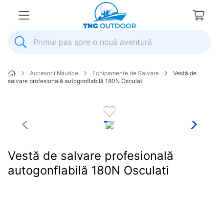
Primul pas spre o nouă aventură
1
.
inox
Accesorii Nautice
Echipamente de Salvare
Vestă de
2
.
elice
salvare profesională autogonflabilă 180N Osculati
3
.
colac salvare
4
.
pompa
5
.
plumb
6
.
pompa apa
Vestă de salvare profesională
7
.
biminitop
autogonflabilă 180N Osculati
8
.
mulineta
9
.
ancora
10
.
extensie