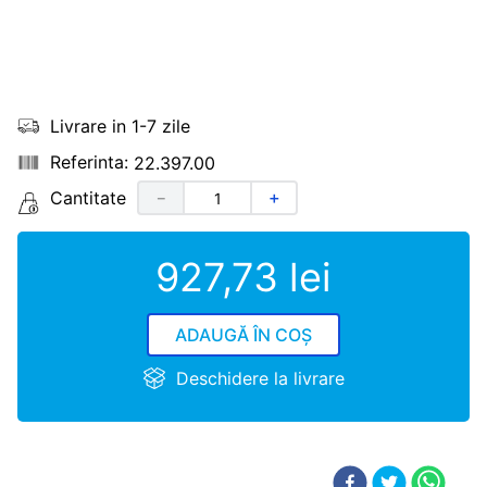
Livrare in 1-7 zile
22.397.00
Cantitate
－
＋
927
,
73
lei
ADAUGĂ ÎN COȘ
Deschidere la livrare