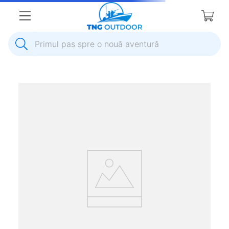
Primul pas spre o nouă aventură
1
.
inox
2
.
elice
3
.
colac salvare
4
.
pompa
5
.
plumb
6
.
ancora
7
.
pompa apa
8
.
mulineta
9
.
biminitop
10
.
extensie