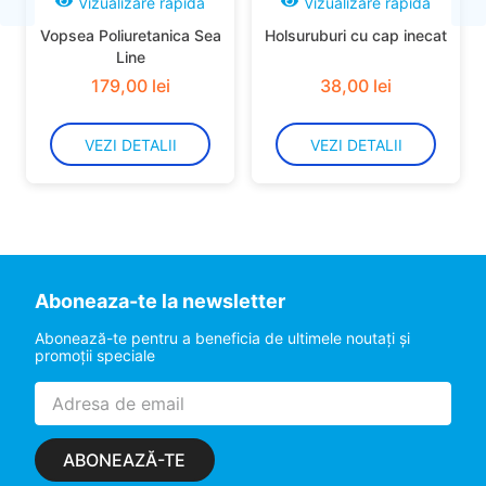
Vizualizare rapidă
Vizualizare rapidă
Vopsea Poliuretanica Sea
Holsuruburi cu cap inecat
Line
179
,
00
lei
38
,
00
lei
VEZI DETALII
VEZI DETALII
Aboneaza-te la newsletter
Abonează-te pentru a beneficia de ultimele noutaţi şi
promoţii speciale
ABONEAZĂ-TE