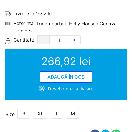
Livrare in 1-7 zile
Tricou barbati Helly Hansen Genova
Polo - S
Cantitate
－
＋
266
,
92
lei
ADAUGĂ ÎN COȘ
Deschidere la livrare
S
XL
L
M
Size