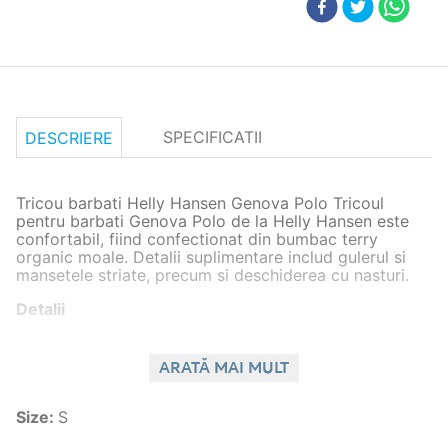
SPECIFICATII
DESCRIERE
Tricou barbati Helly Hansen Genova Polo Tricoul
pentru barbati Genova Polo de la Helly Hansen este
confortabil, fiind confectionat din bumbac terry
organic moale. Detalii suplimentare includ gulerul si
mansetele striate, precum si deschiderea cu nasturi.
Detalii
Material principal:
100% bumbac organic
Ingrijire:
ARATĂ MAI MULT
A se spala pe dos. Culorile inchise se spala
separat.
Culorile deschise pot pierde din nuanta in timp. A
Size
:
S
se calca pe dos. A nu se calca partea printata.