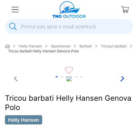
Primul pas spre o nouă aventură
1
.
inox
Helly Hansen
Sportswear
Barbati
Tricouri barbati
2
.
elice
Tricou barbati Helly Hansen Genova Polo
3
.
colac salvare
4
.
pompa
5
.
plumb
6
.
ancora
Tricou barbati Helly Hansen Genova
7
.
pompa apa
Polo
8
.
biminitop
Helly Hansen
9
.
mulineta
10
.
extensie