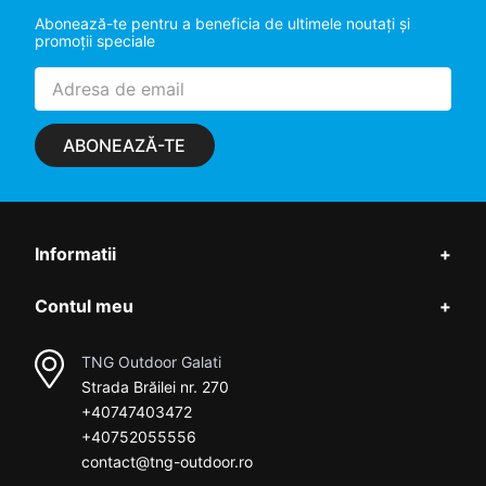
Abonează-te pentru a beneficia de ultimele noutaţi şi
promoţii speciale
ABONEAZĂ-TE
Informatii
+
Contul meu
+
TNG Outdoor Galati
Strada Brăilei nr. 270
+40747403472
+40752055556
contact@tng-outdoor.ro