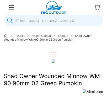
Primul pas spre o nouă aventură
1
.
inox
Pescuit
Naluci & Jiguri
Shaduri
Shad Owner
2
.
elice
Wounded Minnow WM-90 90mm 02 Green Pumpkin
3
.
colac salvare
4
.
pompa
5
.
plumb
6
.
ancora
Shad Owner Wounded Minnow WM-
7
.
pompa apa
90 90mm 02 Green Pumpkin
8
.
mulineta
9
.
biminitop
10
.
extensie