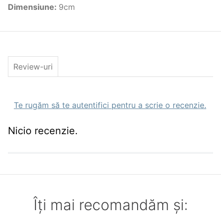
Greutate(gr)
6.50gr
Dimensiune
:
9cm
Nr. Buc. Pachet
6
Review-uri
Te rugăm să te autentifici pentru a scrie o recenzie.
Nicio recenzie.
Îți mai recomandăm și: