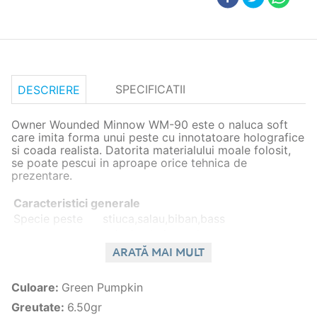
SPECIFICATII
DESCRIERE
Owner Wounded Minnow WM-90 este o naluca soft
care imita forma unui peste cu innotatoare holografice
si coada realista. Datorita materialului moale folosit,
se poate pescui in aproape orice tehnica de
prezentare.
Caracteristici generale
Specie peste
stiuca,salau,biban,bass
spinning,bait casting,street
Stil pescuit
fishing,barca,dunare
ARATĂ MAI MULT
Caracteristici Naluci artificiale
Tip
Shad
Culoare
:
Green Pumpkin
Dimensiune(cm)
9cm
Greutate
:
6.50gr
Culoare
02 Green Pumpkin