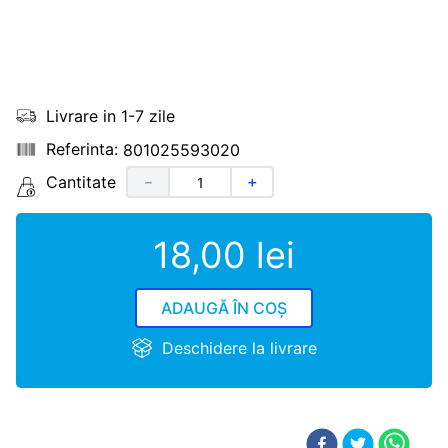
Livrare in 1-7 zile
801025593020
Cantitate
－
＋
18
,
00
lei
ADAUGĂ ÎN COȘ
Deschidere la livrare