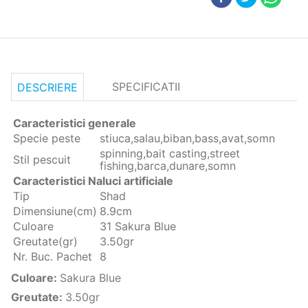
SPECIFICATII
DESCRIERE
Caracteristici generale
Specie peste
stiuca,salau,biban,bass,avat,somn
spinning,bait casting,street
Stil pescuit
fishing,barca,dunare,somn
Caracteristici Naluci artificiale
Tip
Shad
Dimensiune(cm)
8.9cm
Culoare
31 Sakura Blue
Greutate(gr)
3.50gr
Nr. Buc. Pachet
8
Culoare
:
Sakura Blue
Greutate
:
3.50gr