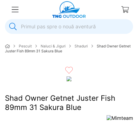
Primul pas spre o nouă aventură
1
.
inox
Pescuit
Naluci & Jiguri
Shaduri
Shad Owner Getnet
2
.
colac salvare
Juster Fish 89mm 31 Sakura Blue
3
.
elice
4
.
pompa
5
.
plumb
6
.
dop
Shad Owner Getnet Juster Fish
7
.
pompa apa
89mm 31 Sakura Blue
8
.
mulineta
9
.
biminitop
10
.
ancora