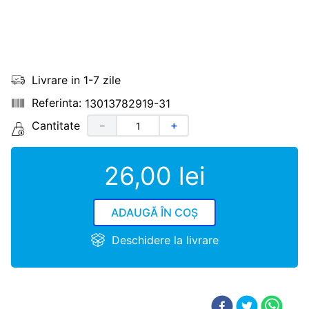
Livrare in 1-7 zile
13013782919-31
Cantitate
－
＋
26
,
00
lei
ADAUGĂ ÎN COȘ
Deschidere la livrare