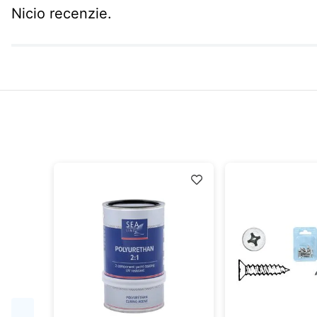
Nicio recenzie.
idă