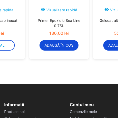
e rapidă
Vizualizare rapidă
Vizu
cap inecat
Primer Epoxidic Sea Line
Gelcoat al
0.75L
lei
130
,
00
lei
5
ALII
ADAUGĂ ÎN COȘ
ADAU
Informatii
Contul meu
Produse noi
Comenzile mele