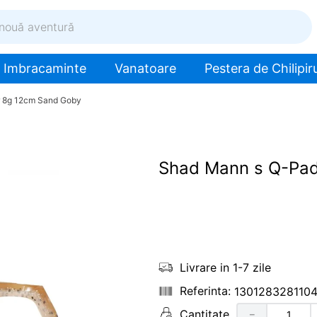
ventură
Imbracaminte
Vanatoare
Pestera de Chilipiru
r 8g 12cm Sand Goby
Shad Mann s Q-Pad
Livrare in 1-7 zile
130128328110
Cantitate
－