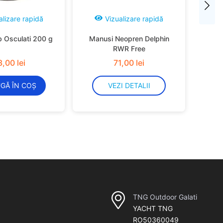
alizare rapidă
Vizualizare rapidă
b Osculati 200 g
Manusi Neopren Delphin
RWR Free
3
,
00
lei
71
,
00
lei
GĂ ÎN COȘ
VEZI DETALII
TNG Outdoor Galati
YACHT TNG
RO50360049