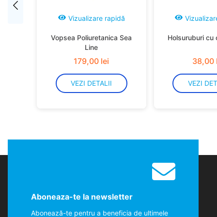
Vizualizare rapidă
Vizualizar
Vopsea Poliuretanica Sea
Holsuruburi cu 
Line
179
,
00
lei
38
,
00
VEZI DETALII
VEZI DET
Aboneaza-te la newsletter
Abonează-te pentru a beneficia de ultimele