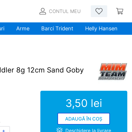
CONTUL MEU
ri
Arme
Barci Trident
Helly Hansen
dler 8g 12cm Sand Goby
3
,
50
lei
ADAUGĂ ÎN COȘ
4
Deschidere la livrare
＋