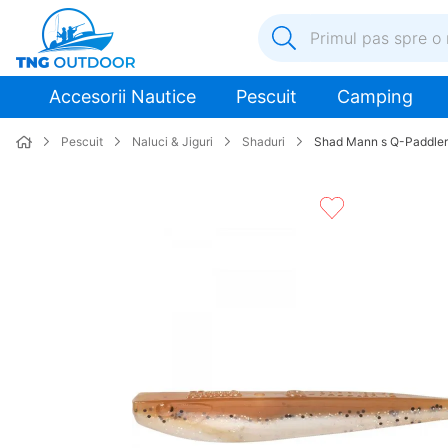
Primul pas spre o nouă a
1
.
inox
Accesorii Nautice
Pescuit
Camping
2
.
colac salvare
Pescuit
Naluci & Jiguri
Shaduri
Shad Mann s Q-Paddle
3
.
elice
4
.
pompa
5
.
plumb
6
.
dop
7
.
pompa apa
8
.
mulineta
9
.
biminitop
10
.
ancora