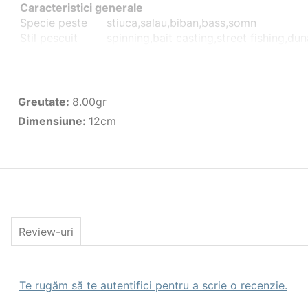
Caracteristici generale
Specie peste
stiuca,salau,biban,bass,somn
Stil pescuit
spinning,bait casting,street fishing,du
Caracteristici Naluci artificiale
Tip
Shad
Dimensiune(cm)
12cm
Culoare
Sand Goby
Greutate
:
8.00gr
Greutate(gr)
8.00gr
Dimensiune
:
12cm
Nr. Buc. Pachet
1
Review-uri
Te rugăm să te autentifici pentru a scrie o recenzie.