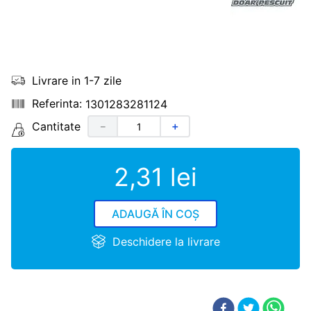
Livrare in 1-7 zile
1301283281124
Cantitate
－
＋
2
,
31
lei
ADAUGĂ ÎN COȘ
Deschidere la livrare