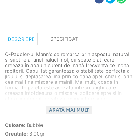
SPECIFICATII
DESCRIERE
Q-Paddler-ul Mann's se remarca prin aspectul natural
si subtire al unei naluci moi, cu spate plat, care
creeaza in apa un curent de inaltă frecventa ce incita
rapitorii. Capul lat garanteaza o stabilitate perfecta a
jigului și deplasarea lina prin coloana apei, chiar si prin
cea mai fina miscare a mainii. Mai mult, coada in
forma de paleta este asezata intr-un unghi care
creeaza intotdeauna o miscare izbitoare spre si in
afara, indiferent de viteza de inaintare si de
supralestare. Disponibil într-o mare varietate de culori.
ARATĂ MAI MULT
Caracteristici generale
Specie peste
stiuca,salau,biban,bass,somn
Culoare
:
Bubble
spinning,bait casting,street
Stil pescuit
Greutate
:
8.00gr
fishing,dunare