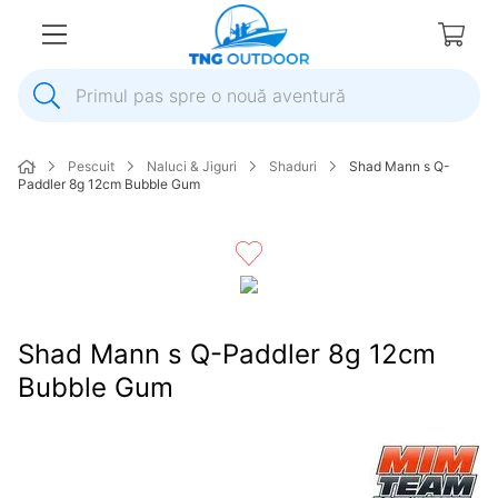
Primul pas spre o nouă aventură
1
.
inox
Pescuit
Naluci & Jiguri
Shaduri
Shad Mann s Q-
2
.
elice
Paddler 8g 12cm Bubble Gum
3
.
colac salvare
4
.
pompa
5
.
plumb
6
.
pompa apa
Shad Mann s Q-Paddler 8g 12cm
7
.
biminitop
Bubble Gum
8
.
mulineta
9
.
ancora
10
.
extensie