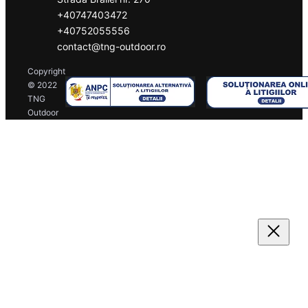
+40747403472
+40752055556
contact@tng-outdoor.ro
Copyright
© 2022
TNG
Outdoor