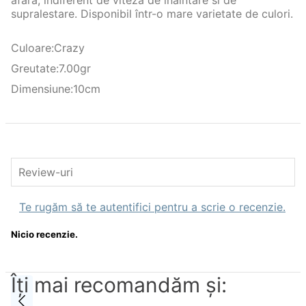
supralestare. Disponibil într-o mare varietate de culori.
Caracteristici generale
Culoare
:
Crazy
Specie peste
stiuca,salau,biban,bass
Greutate
:
7.00gr
spinning,bait casting,street
Stil pescuit
Dimensiune
:
10cm
fishing,dunare
Caracteristici Naluci artificiale
Tip
Shad
Dimensiune(cm)
10cm
Culoare
Crazy Carrot
Greutate(gr)
7.00gr
Review-uri
Nr. Buc. Pachet
1
Te rugăm să te autentifici pentru a scrie o recenzie.
Arată mai mult
Nicio recenzie.
Îți mai recomandăm și: