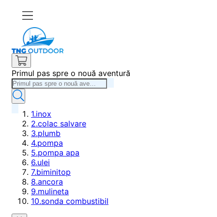
Primul pas spre o nouă aventură
1
.
inox
2
.
colac salvare
3
.
plumb
4
.
pompa
5
.
pompa apa
6
.
ulei
7
.
biminitop
8
.
ancora
9
.
mulineta
10
.
sonda combustibil