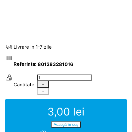
Livrare in 1-7 zile
801283281016
Cantitate
＋
－
3
,
00
lei
Adaugă în coș