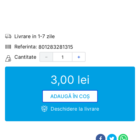
Livrare in 1-7 zile
801283281315
Cantitate
－
＋
3
,
00
lei
ADAUGĂ ÎN COȘ
Deschidere la livrare