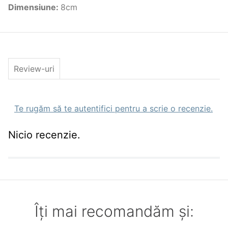
Caracteristici Naluci artificiale
Dimensiune
:
8cm
Tip
Shad
Dimensiune(cm)
8cm
Culoare
Wakasagi
Greutate(gr)
3.50gr
Nr. Buc. Pachet
1
Review-uri
Te rugăm să te autentifici pentru a scrie o recenzie.
Nicio recenzie.
Îți mai recomandăm și: