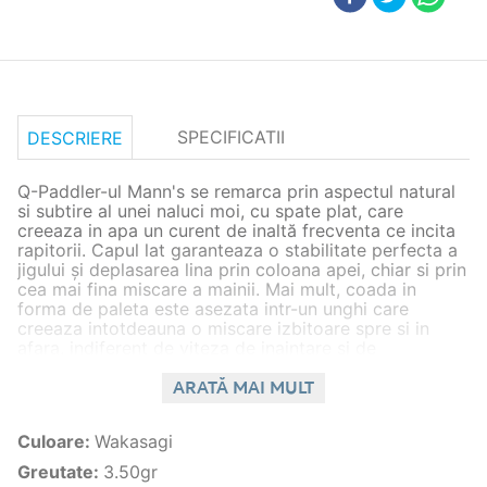
SPECIFICATII
DESCRIERE
Q-Paddler-ul Mann's se remarca prin aspectul natural
si subtire al unei naluci moi, cu spate plat, care
creeaza in apa un curent de inaltă frecventa ce incita
rapitorii. Capul lat garanteaza o stabilitate perfecta a
jigului și deplasarea lina prin coloana apei, chiar si prin
cea mai fina miscare a mainii. Mai mult, coada in
forma de paleta este asezata intr-un unghi care
creeaza intotdeauna o miscare izbitoare spre si in
afara, indiferent de viteza de inaintare si de
supralestare. Disponibil într-o mare varietate de culori.
ARATĂ MAI MULT
Caracteristici generale
Specie peste
stiuca,salau,biban,bass
Culoare
:
Wakasagi
spinning,bait casting,street
Stil pescuit
Greutate
:
3.50gr
fishing,dunare