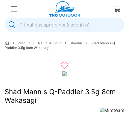
Primul pas spre o nouă aventură
1
.
inox
Pescuit
Naluci & Jiguri
Shaduri
Shad Mann s Q-
2
.
elice
Paddler 3.5g 8cm Wakasagi
3
.
colac salvare
4
.
pompa
5
.
plumb
6
.
ancora
Shad Mann s Q-Paddler 3.5g 8cm
7
.
pompa apa
Wakasagi
8
.
biminitop
9
.
extensie
10
.
roata peridoc