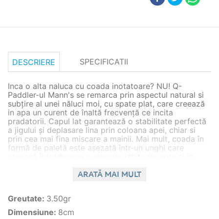
SPECIFICATII
DESCRIERE
Inca o alta naluca cu coada inotatoare? NU! Q-
Paddler-ul Mann's se remarca prin aspectul natural si
subțire al unei năluci moi, cu spate plat, care creează
in apa un curent de înaltă frecvență ce incita
pradatorii. Capul lat garantează o stabilitate perfectă
a jigului și deplasare lina prin coloana apei, chiar si
prin cea mai fina miscare a mainii. Mai mult, coada în
formă de paletă este așezată într-un unghi care
creează întotdeauna o miscare izbitoare spre și în
afară, indiferent de viteza de inaintare și de
supralestare. Disponibil într-o mare varietate de culori.
ARATĂ MAI MULT
Caracteristici generale
Greutate
:
3.50gr
Specie peste
stiuca,salau,biban,bass
Dimensiune
:
8cm
spinning,bait casting,street