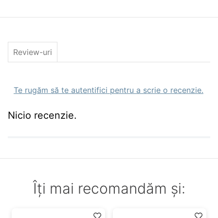
Stil pescuit
fishing,dunare
Caracteristici Naluci artificiale
Tip
Shad
Dimensiune(cm)
8cm
Culoare
Red Shad
Review-uri
Greutate(gr)
3.50gr
Nr. Buc. Pachet
1
Te rugăm să te autentifici pentru a scrie o recenzie.
Nicio recenzie.
Îți mai recomandăm și: