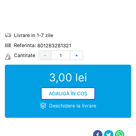
Livrare in 1-7 zile
801283281321
Cantitate
－
＋
3
,
00
lei
ADAUGĂ ÎN COȘ
Deschidere la livrare