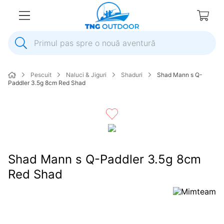
Primul pas spre o nouă aventură
1
.
inox
Pescuit
Naluci & Jiguri
Shaduri
Shad Mann s Q-
2
.
colac salvare
Paddler 3.5g 8cm Red Shad
3
.
elice
4
.
pompa
5
.
plumb
6
.
dop
Shad Mann s Q-Paddler 3.5g 8cm
7
.
pompa apa
Red Shad
8
.
mulineta
9
.
biminitop
10
.
ancora