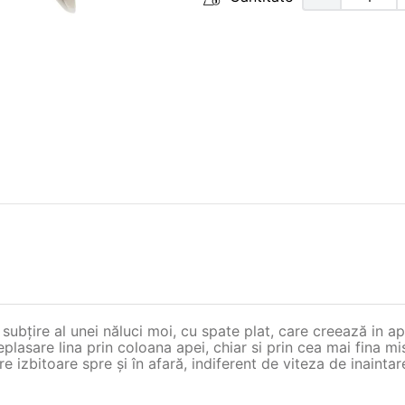
ubțire al unei năluci moi, cu spate plat, care creează in ap
deplasare lina prin coloana apei, chiar si prin cea mai fina 
izbitoare spre și în afară, indiferent de viteza de inaintar