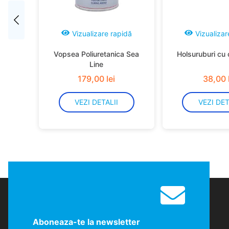
Vizualizare rapidă
Vizualizar
Vopsea Poliuretanica Sea
Holsuruburi cu 
Line
179
,
00
lei
38
,
00
VEZI DETALII
VEZI DET
Aboneaza-te la newsletter