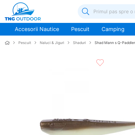
Primul pas spre o nouă a
1
.
inox
Accesorii Nautice
Pescuit
Camping
2
.
elice
Pescuit
Naluci & Jiguri
Shaduri
Shad Mann s Q-Paddler
3
.
colac salvare
4
.
pompa
5
.
plumb
6
.
pompa apa
7
.
biminitop
8
.
mulineta
9
.
ancora
10
.
extensie