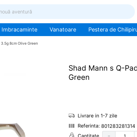
ventură
Imbracaminte
Vanatoare
Pestera de Chilipiru
 3.5g 8cm Olive Green
Shad Mann s Q-Pad
Green
Livrare in 1-7 zile
801283281314
Cantitate
－