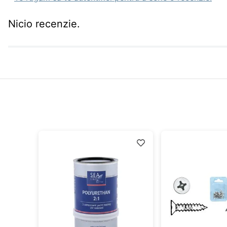
Nicio recenzie.
idă