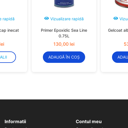
e rapidă
Vizualizare rapidă
Vizu
cap inecat
Primer Epoxidic Sea Line
Gelcoat al
0.75L
lei
130
,
00
lei
5
ALII
ADAUGĂ ÎN COȘ
ADAU
Informatii
Contul meu