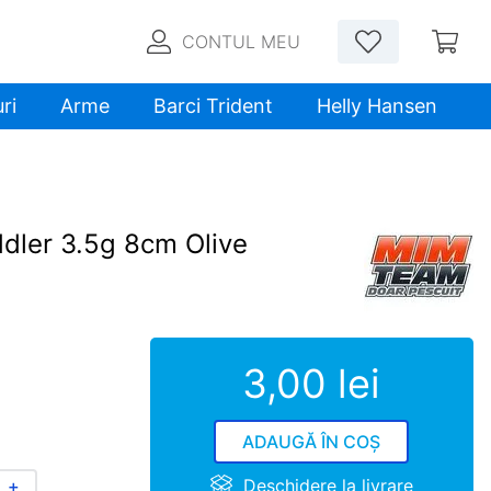
CONTUL MEU
ri
Arme
Barci Trident
Helly Hansen
dler 3.5g 8cm Olive
3
,
00
lei
ADAUGĂ ÎN COȘ
Deschidere la livrare
＋