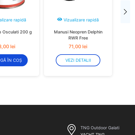
alizare rapidă
Vizualizare rapidă
b Osculati 200 g
Manusi Neopren Delphin
RWR Free
3
,
00
lei
71
,
00
lei
GĂ ÎN COȘ
VEZI DETALII
TNG Outdoor Galati
YACHT TNG