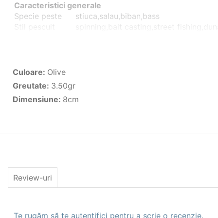
Caracteristici generale
Specie peste
stiuca,salau,biban,bass
Stil pescuit
spinning,bait casting,street fishing,du
Caracteristici Naluci artificiale
Tip
Shad
Dimensiune(cm)
8cm
Culoare
Olive Green
Culoare
:
Olive
Greutate(gr)
3.50gr
Greutate
:
3.50gr
Nr. Buc. Pachet
1
Dimensiune
:
8cm
Review-uri
Te rugăm să te autentifici pentru a scrie o recenzie.