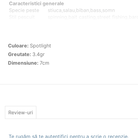
Caracteristici generale
Specie peste
stiuca,salau,biban,bass,somn
Stil pescuit
spinning,bait casting,street fishing,b
Caracteristici Naluci artificiale
Tip
Shad
Dimensiune(cm)
7cm
Culoare
Spotlight Glow UV
Culoare
:
Spotlight
Greutate(gr)
3.4gr
Greutate
:
3.4gr
Nr. Buc. Pachet
1
Dimensiune
:
7cm
Review-uri
Te rugăm să te autentifici pentru a scrie o recenzie.