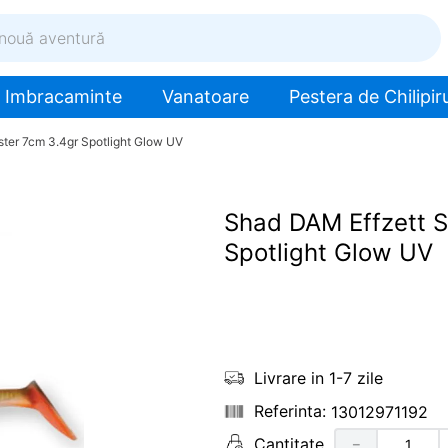
ventură
Imbracaminte
Vanatoare
Pestera de Chilipiru
ter 7cm 3.4gr Spotlight Glow UV
Shad DAM Effzett S
Spotlight Glow UV
Livrare in 1-7 zile
13012971192
Cantitate
－