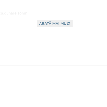
arca,dunare,somn
ARATĂ MAI MULT