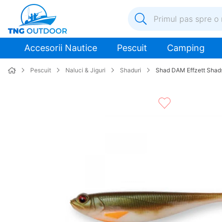
Primul pas spre o nouă a
1
.
inox
Accesorii Nautice
Pescuit
Camping
2
.
elice
Pescuit
Naluci & Jiguri
Shaduri
Shad DAM Effzett Shads
3
.
colac salvare
4
.
pompa
5
.
plumb
6
.
pompa apa
7
.
biminitop
8
.
mulineta
9
.
ancora
10
.
extensie