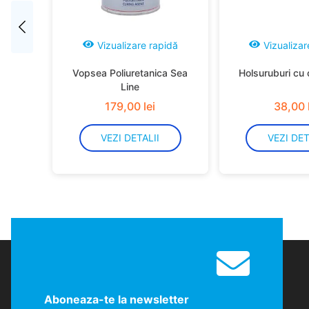
Vizualizare rapidă
Vizualizar
Vopsea Poliuretanica Sea
Holsuruburi cu 
Line
179
,
00
lei
38
,
00
VEZI DETALII
VEZI DET
Aboneaza-te la newsletter