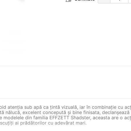
 atenția sub apă ca țintă vizuală, iar în combinație cu acțiu
stă nălucă, excelent concepută și bine finisata, declanșează 
e modelele din familia EFFZETT Shadster, aceasta are o acțiu
scuțiți ai prădătorilor cu adevărat mari.