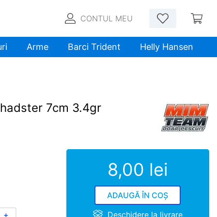
CONTUL MEU
ri
Arme
Barci Trident
Helly Hansen
hadster 7cm 3.4gr
8
,
00
lei
ADAUGĂ ÎN COȘ
Deschidere la livrare
＋