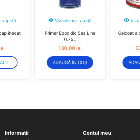
e rapidă
Vizualizare rapidă
Vizu
cap inecat
Primer Epoxidic Sea Line
Gelcoat al
0.75L
lei
130
,
00
lei
5
ALII
ADAUGĂ ÎN COȘ
ADAU
Informatii
Contul meu