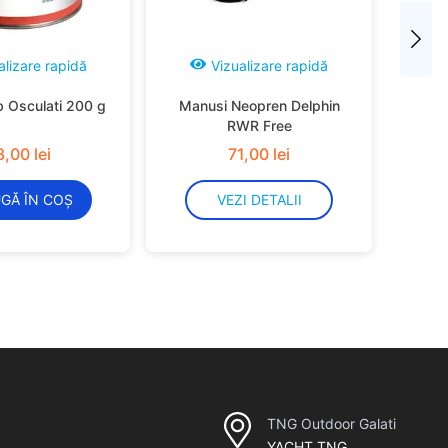
alizare rapidă
Vizualizare rapidă
b Osculati 200 g
Manusi Neopren Delphin
RWR Free
3
,
00
lei
71
,
00
lei
GĂ ÎN COȘ
VEZI DETALII
TNG Outdoor Galati
YACHT TNG