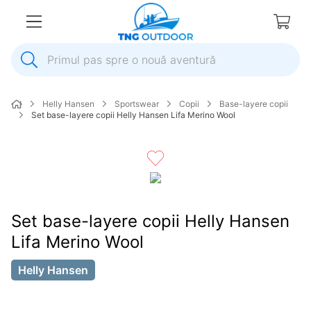
Primul pas spre o nouă aventură
1
.
inox
Helly Hansen
Sportswear
Copii
Base-layere copii
2
.
elice
Set base-layere copii Helly Hansen Lifa Merino Wool
3
.
colac salvare
4
.
pompa
5
.
plumb
6
.
pompa apa
Set base-layere copii Helly Hansen
7
.
biminitop
Lifa Merino Wool
8
.
mulineta
Helly Hansen
9
.
ancora
10
.
extensie