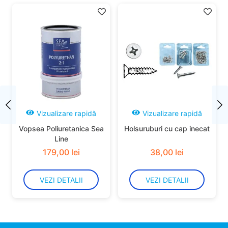
:
nivel 4 6 (durabil - materialul are o buna
rezistenta la uzura fizica si spalare)
Utilizat pentru
Urban
Lifestyle
Drumetie
Schi in statiune
Vizualizare rapidă
Vizualizare rapidă
Vopsea Poliuretanica Sea
Holsuruburi cu cap inecat
Line
179
,
00
lei
38
,
00
lei
VEZI DETALII
VEZI DETALII