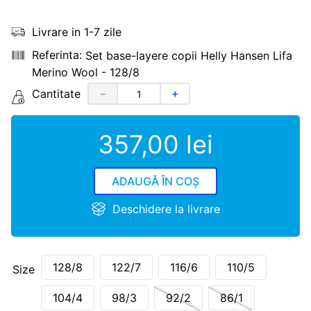
Livrare in 1-7 zile
Set base-layere copii Helly Hansen Lifa
Merino Wool - 128/8
Cantitate
－
＋
357
,
00
lei
ADAUGĂ ÎN COȘ
Deschidere la livrare
128/8
122/7
116/6
110/5
Size
104/4
98/3
92/2
86/1