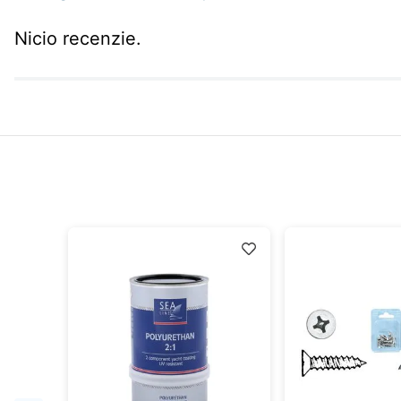
Nicio recenzie.
idă