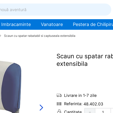
ventură
Imbracaminte
Vanatoare
Pestera de Chilipiru
Scaun cu spatar rabatabil si captuseala extensibila
Scaun cu spatar rab
extensibila
Livrare in 1-7 zile
48.402.03
Cantitate
－