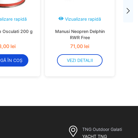
alizare rapidă
Vizualizare rapidă
b Osculati 200 g
Manusi Neopren Delphin
RWR Free
3
,
00
lei
71
,
00
lei
GĂ ÎN COȘ
VEZI DETALII
TNG Outdoor Galati
YACHT TNG