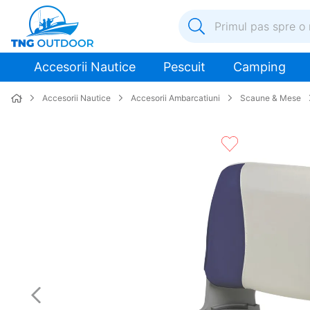
Primul pas spre o nouă a
1
.
inox
Accesorii Nautice
Pescuit
Camping
2
.
elice
Accesorii Nautice
Accesorii Ambarcatiuni
Scaune & Mese
3
.
colac salvare
4
.
pompa
5
.
plumb
6
.
pompa apa
7
.
biminitop
8
.
mulineta
9
.
ancora
10
.
extensie