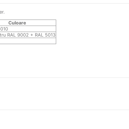
er.
Culoare
9010
stru RAL 9002 + RAL 5013