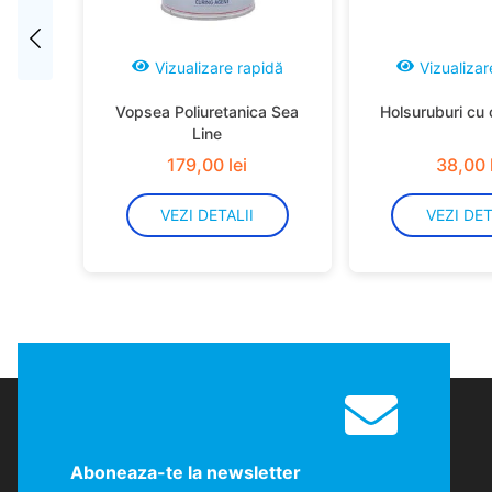
Vizualizare rapidă
Vizualizar
Vopsea Poliuretanica Sea
Holsuruburi cu 
Line
179
,
00
lei
38
,
00
VEZI DETALII
VEZI DET
Aboneaza-te la newsletter