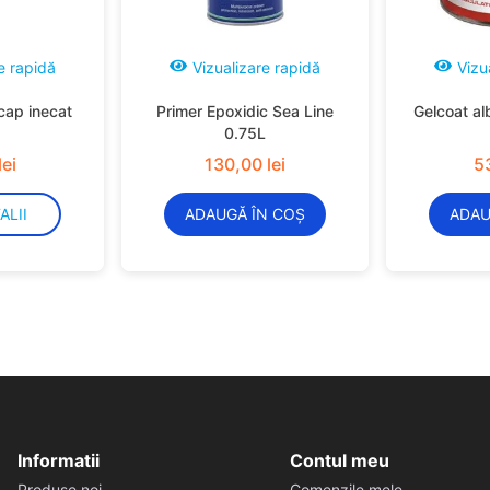
e rapidă
Vizualizare rapidă
Vizu
cap inecat
Primer Epoxidic Sea Line
Gelcoat al
0.75L
lei
130
,
00
lei
5
ALII
ADAUGĂ ÎN COȘ
ADAU
Informatii
Contul meu
Produse noi
Comenzile mele