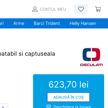
CONTUL MEU
ri
Arme
Barci Trident
Helly Hansen
atabil si captuseala
623
,
70
lei
ADAUGĂ ÎN COȘ
Deschidere la livrare
＋