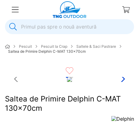
Primul pas spre o nouă aventură
1
.
inox
Pescuit
Pescuit la Crap
Saltele & Saci Pastrare
2
.
elice
Saltea de Primire Delphin C-MAT 130x70cm
3
.
colac salvare
4
.
pompa
5
.
plumb
6
.
pompa apa
Saltea de Primire Delphin C-MAT
7
.
biminitop
130x70cm
8
.
mulineta
9
.
ancora
10
.
extensie