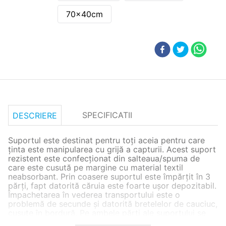
70x40cm
SPECIFICATII
DESCRIERE
Suportul este destinat pentru toţi aceia pentru care
ţinta este manipularea cu grijă a capturii. Acest suport
rezistent este confecţionat din salteaua/spuma de
care este cusută pe margine cu material textil
neabsorbant. Prin coasere suportul este împărţit în 3
părţi, fapt datorită căruia este foarte uşor depozitabil.
Împachetarea în vederea transportului este o
problemă de secunde şi datorită bretelelor de cauciuc,
cusute în bordură. Pe ambele părţi ale suportului se
găseşte un clip, care este oportun pentru fixarea