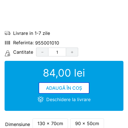
Livrare in 1-7 zile
955001010
Cantitate
－
＋
84
,
00
lei
ADAUGĂ ÎN COȘ
Deschidere la livrare
130 x 70cm
90 x 50cm
Dimensiune