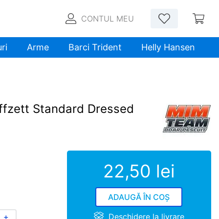
CONTUL MEU
ri
Arme
Barci Trident
Helly Hansen
ffzett Standard Dressed
22
,
50
lei
ADAUGĂ ÎN COȘ
Deschidere la livrare
＋