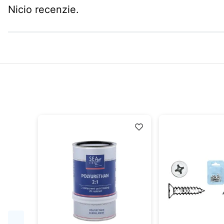
Nicio recenzie.
idă