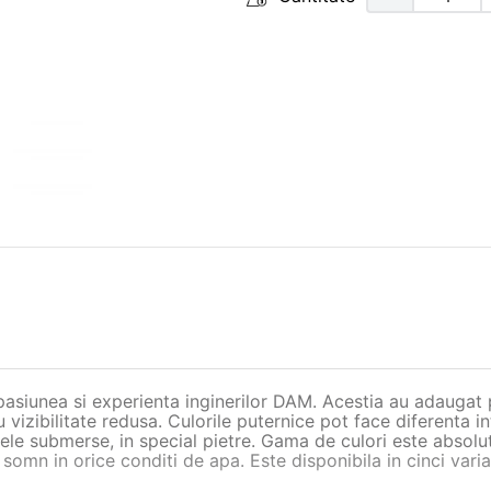
siunea si experienta inginerilor DAM. Acestia au adaugat pe
vizibilitate redusa. Culorile puternice pot face diferenta i
olele submerse, in special pietre. Gama de culori este absol
u somn in orice conditi de apa. Este disponibila in cinci varia