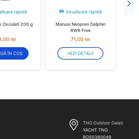
alizare rapidă
Vizualizare rapidă
b Osculati 200 g
Manusi Neopren Delphin
RWR Free
3
,
00
lei
71
,
00
lei
GĂ ÎN COȘ
VEZI DETALII
TNG Outdoor Galati
YACHT TNG
RO50360049