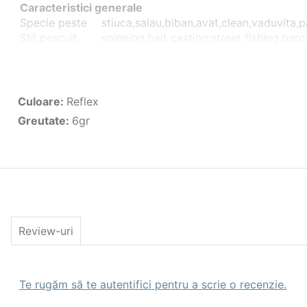
Caracteristici generale
Specie peste
stiuca,salau,biban,avat,clean,vaduvita,pa
Stil pescuit
spinning,bait casting,street fishing,bar
Caracteristici Naluci artificiale
Tip
Rotativa
Culoare
Reflex Red
Greutate(gr)
6gr
Culoare
:
Reflex
Nr. Buc. Pachet
1
Greutate
:
6gr
Review-uri
Te rugăm să te autentifici pentru a scrie o recenzie.