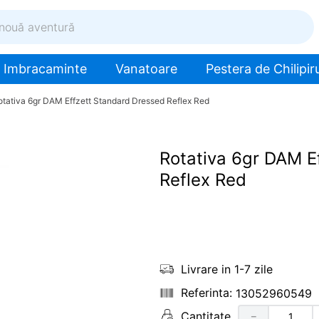
ventură
Imbracaminte
Vanatoare
Pestera de Chilipiru
otativa 6gr DAM Effzett Standard Dressed Reflex Red
Rotativa 6gr DAM E
Reflex Red
Livrare in 1-7 zile
13052960549
Cantitate
－