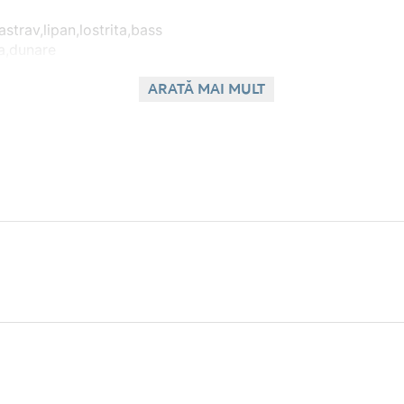
strav,lipan,lostrita,bass
ca,dunare
ARATĂ MAI MULT