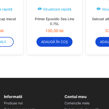
e rapidă
Vizualizare rapidă
Vizu
cap inecat
Primer Epoxidic Sea Line
Gelcoat al
0.75L
lei
130
,
00
lei
5
ALII
ADAUGĂ ÎN COȘ
ADAU
Informatii
Contul meu
Produse noi
Comenzile mele