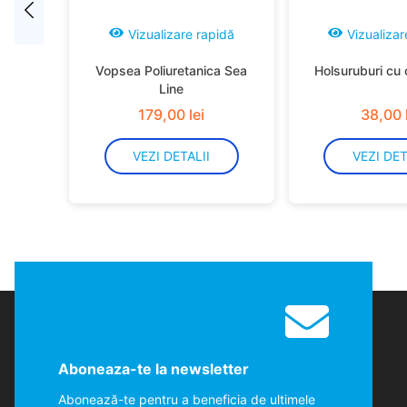
Vizualizare rapidă
Vizualizar
Vopsea Poliuretanica Sea
Holsuruburi cu 
Line
179
,
00
lei
38
,
00
VEZI DETALII
VEZI DET
Aboneaza-te la newsletter
Abonează-te pentru a beneficia de ultimele