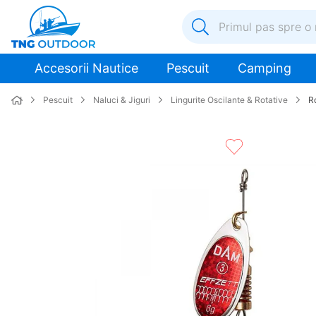
Primul pas spre o nouă a
1
.
inox
Accesorii Nautice
Pescuit
Camping
2
.
colac salvare
Pescuit
Naluci & Jiguri
Lingurite Oscilante & Rotative
R
3
.
plumb
4
.
pompa
5
.
pompa apa
6
.
ulei
7
.
biminitop
8
.
ancora
9
.
mulineta
10
.
sonda combustibil