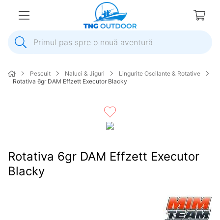
Primul pas spre o nouă aventură
1
.
inox
Pescuit
Naluci & Jiguri
Lingurite Oscilante & Rotative
2
.
elice
Rotativa 6gr DAM Effzett Executor Blacky
3
.
colac salvare
4
.
pompa
5
.
plumb
6
.
ancora
Rotativa 6gr DAM Effzett Executor
7
.
pompa apa
Blacky
8
.
biminitop
9
.
mulineta
10
.
extensie