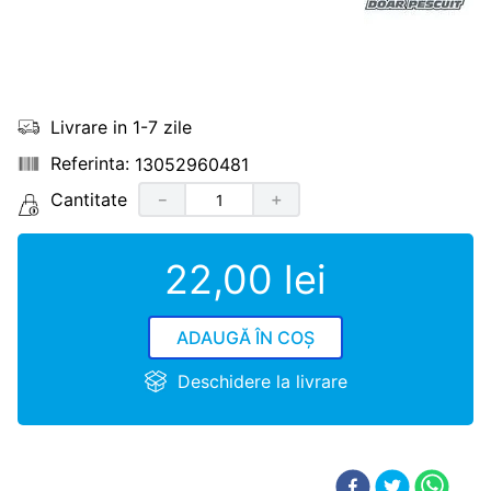
Livrare in 1-7 zile
13052960481
Cantitate
－
＋
22
,
00
lei
ADAUGĂ ÎN COȘ
Deschidere la livrare