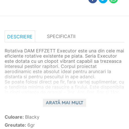
SPECIFICATII
DESCRIERE
Rotativa DAM EFFZETT Executor este una din cele mai
eficiente rotative existente pe piata. Seria Executor
este dotata cu un clopot vibrant capabil sa trezeasca
interesul pestilor rapitori. Corpul proiectat
aerodinamic este absolut ideal pentru aruncari la
distanta si pentru pescuitul in ape adanci.
Se poate folosi direct pe fir, fara vartej suplimentar, cu
o tendinta minima de rasucire a firului. Este disponibila
in cinci variante de gramaj - 3gr, 4gr, 6gr, 8gr si 11gr.
Adaosul de fibre textile imprumutat din tehnica fly
tying ii sporeste atractivitatea pentru rapitorii
ARATĂ MAI MULT
mofturosi.
Culoare
:
Blacky
Caracteristici generale
Greutate
:
6gr
Specie
stiuca,salau,biban,avat,clean,vaduvita,pastra