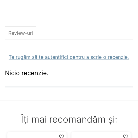
peste
Stil pescuit
spinning,bait casting,street fishing,barca,d
Caracteristici Naluci artificiale
Tip
Rotativa
Culoare
Blacky
Review-uri
Greutate(gr)
6gr
Nr. Buc.
1
Pachet
Te rugăm să te autentifici pentru a scrie o recenzie.
Nicio recenzie.
Îți mai recomandăm și: