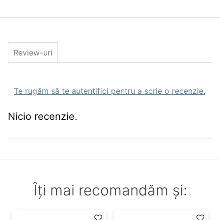
peste
Stil pescuit
spinning,bait casting,street fishing,barca,d
Caracteristici Naluci artificiale
Tip
Rotativa
Culoare
Red White
Review-uri
Greutate(gr)
6.5gr
Nr. Buc.
1
Pachet
Te rugăm să te autentifici pentru a scrie o recenzie.
Nicio recenzie.
Îți mai recomandăm și: