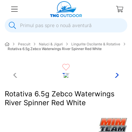
Primul pas spre o nouă aventură
1
.
inox
Pescuit
Naluci & Jiguri
Lingurite Oscilante & Rotative
2
.
elice
Rotativa 6.5g Zebco Waterwings River Spinner Red White
3
.
colac salvare
4
.
pompa
5
.
plumb
6
.
ancora
Rotativa 6.5g Zebco Waterwings
7
.
pompa apa
River Spinner Red White
8
.
biminitop
9
.
mulineta
10
.
extensie