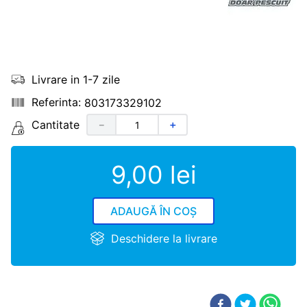
Livrare in 1-7 zile
803173329102
Cantitate
－
＋
9
,
00
lei
ADAUGĂ ÎN COȘ
Deschidere la livrare