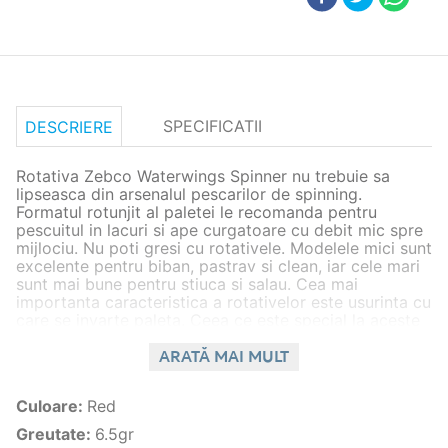
SPECIFICATII
DESCRIERE
Rotativa Zebco Waterwings Spinner nu trebuie sa
lipseasca din arsenalul pescarilor de spinning.
Formatul rotunjit al paletei le recomanda pentru
pescuitul in lacuri si ape curgatoare cu debit mic spre
mijlociu. Nu poti gresi cu rotativele. Modelele mici sunt
excelente pentru biban, pastrav si clean, iar cele mari
sunt mai bune pentru stiuca si salau. Cea mai
importanta caracteristica a rotativelor este usurinta cu
care se invarte paleta. Ceea ce este special la aceste
naluci sunt vibratiile puternice pe care le emit si faptul
ca vin intr-o gama variata de marimi si culori. De
ARATĂ MAI MULT
aceea au asa mare succes.
Culoare
:
Red
Caracteristici generale
Greutate
:
6.5gr
Specie
stiuca,salau,biban,avat,clean,vaduvita,pastra