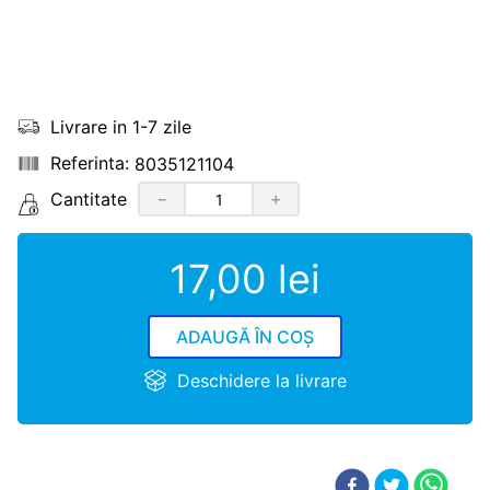
Livrare in 1-7 zile
8035121104
Cantitate
－
＋
17
,
00
lei
ADAUGĂ ÎN COȘ
Deschidere la livrare