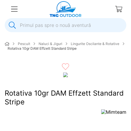
Primul pas spre o nouă aventură
1
.
inox
Pescuit
Naluci & Jiguri
Lingurite Oscilante & Rotative
2
.
elice
Rotativa 10gr DAM Effzett Standard Stripe
3
.
colac salvare
4
.
pompa
5
.
plumb
6
.
pompa apa
Rotativa 10gr DAM Effzett Standard
7
.
biminitop
Stripe
8
.
mulineta
9
.
ancora
10
.
extensie