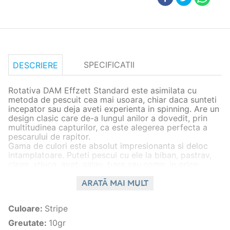
SPECIFICATII
DESCRIERE
Rotativa DAM Effzett Standard este asimilata cu
metoda de pescuit cea mai usoara, chiar daca sunteti
incepator sau deja aveti experienta in spinning. Are un
design clasic care de-a lungul anilor a dovedit, prin
multitudinea capturilor, ca este alegerea perfecta a
pescarului de rapitor.
Gama de culori este absolut impresionanta si deloc
intamplatoare. Puteti pescui cu ele la biban, pastrav,
clean, stiuca, avat, salau, bass sau somn, in orice
conditi de apa. Poate fi un lac, un parau mic sau pur si
simplu Delta Dunarii. Increderea pescarului in naluca
ARATĂ MAI MULT
sa este secretul a jumatate din reusita. Este
disponibila in patru variante de gramaj - 3gr, 4gr, 6gr
Culoare
:
Stripe
si 10gr.
Greutate
:
10gr