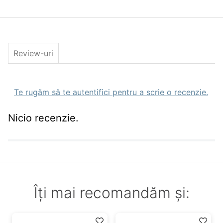
Caracteristici generale
Specie
stiuca,salau,biban,avat,clean,vaduvita,pastra
peste
Stil pescuit
spinning,bait casting,street fishing,barca,d
Caracteristici Naluci artificiale
Tip
Review-uri
Rotativa
Culoare
Stripe
Greutate(gr)
10gr
Nr. Buc.
1
Te rugăm să te autentifici pentru a scrie o recenzie.
Pachet
Nicio recenzie.
Îți mai recomandăm și: