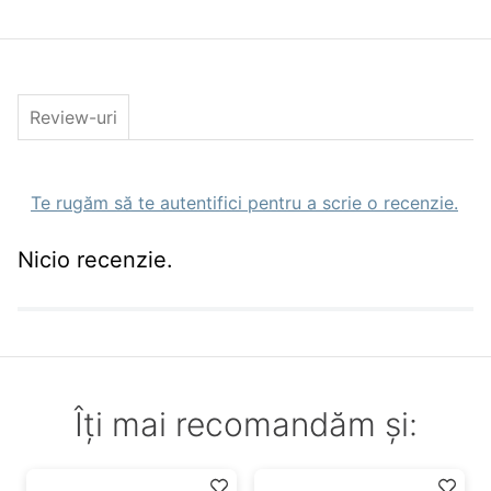
Caracteristici generale
Specie
stiuca,salau,biban,avat,clean,vaduvita,pastra
peste
Stil pescuit
spinning,bait casting,street fishing,barca,d
Caracteristici Naluci artificiale
Tip
Review-uri
Rotativa
Culoare
Black Yellow
Greutate(gr)
10gr
Nr. Buc.
1
Te rugăm să te autentifici pentru a scrie o recenzie.
Pachet
Nicio recenzie.
Îți mai recomandăm și: