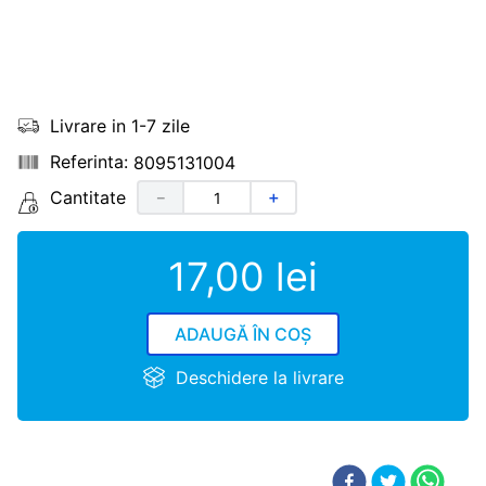
Livrare in 1-7 zile
8095131004
Cantitate
－
＋
17
,
00
lei
ADAUGĂ ÎN COȘ
Deschidere la livrare