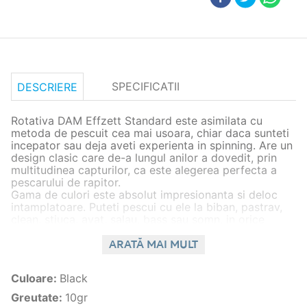
SPECIFICATII
DESCRIERE
Rotativa DAM Effzett Standard este asimilata cu
metoda de pescuit cea mai usoara, chiar daca sunteti
incepator sau deja aveti experienta in spinning. Are un
design clasic care de-a lungul anilor a dovedit, prin
multitudinea capturilor, ca este alegerea perfecta a
pescarului de rapitor.
Gama de culori este absolut impresionanta si deloc
intamplatoare. Puteti pescui cu ele la biban, pastrav,
clean, stiuca, avat, salau, bass sau somn, in orice
conditi de apa. Poate fi un lac, un parau mic sau pur si
simplu Delta Dunarii. Increderea pescarului in naluca
ARATĂ MAI MULT
sa este secretul a jumatate din reusita. Este
disponibila in patru variante de gramaj - 3gr, 4gr, 6gr
Culoare
:
Black
si 10gr.
Greutate
:
10gr