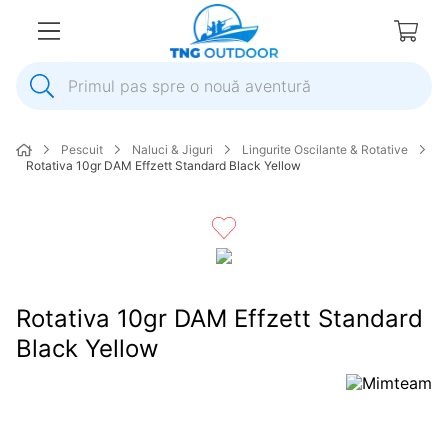
Primul pas spre o nouă aventură
1
.
inox
Pescuit
Naluci & Jiguri
Lingurite Oscilante & Rotative
2
.
colac salvare
Rotativa 10gr DAM Effzett Standard Black Yellow
3
.
elice
4
.
pompa
5
.
plumb
6
.
dop
Rotativa 10gr DAM Effzett Standard
7
.
pompa apa
Black Yellow
8
.
mulineta
9
.
biminitop
10
.
ancora