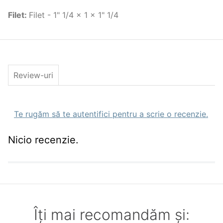
17.317.07
2" 1/2
Filet
17.317.08
:
Filet - 1" 1/4 x 1 x 1" 1/4
3"
17.317.10
4"
17.317.22
3/4" x 1/2 x 3/4
17.317.23
1" x 3/4 x 1
17.317.24
1" 1/4 x 1 x 1" 1/4
17.317.25
1" 1/2 x 1" 1/4 x 1" 1/2
Review-uri
Te rugăm să te autentifici pentru a scrie o recenzie.
Nicio recenzie.
Îți mai recomandăm și: