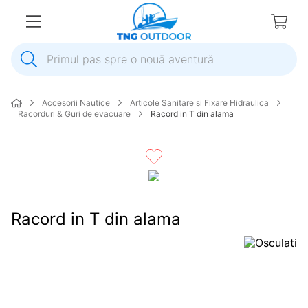
Primul pas spre o nouă aventură
1
.
inox
Accesorii Nautice
Articole Sanitare si Fixare Hidraulica
2
.
colac salvare
Racorduri & Guri de evacuare
Racord in T din alama
3
.
elice
4
.
pompa
5
.
plumb
6
.
dop
Racord in T din alama
7
.
pompa apa
8
.
mulineta
9
.
biminitop
10
.
ancora