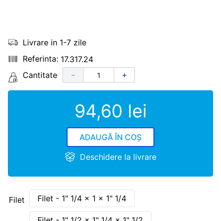
Livrare in 1-7 zile
17.317.24
Cantitate
－
＋
94
,
60
lei
ADAUGĂ ÎN COȘ
Deschidere la livrare
Filet - 1" 1/4 x 1 x 1" 1/4
Filet
Filet - 1" 1/2 x 1" 1/4 x 1" 1/2