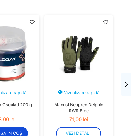
alizare rapidă
Vizualizare rapidă
b Osculati 200 g
Manusi Neopren Delphin
RWR Free
3
,
00
lei
71
,
00
lei
GĂ ÎN COȘ
VEZI DETALII