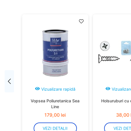
idă
Vizualizare rapidă
Vizualizar
Vopsea Poliuretanica Sea
Holsuruburi cu 
Line
179
,
00
lei
38
,
00
VEZI DETALII
VEZI DET