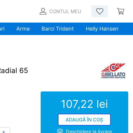
CONTUL MEU
ri
Arme
Barci Trident
Helly Hansen
Radial 65
107
,
22
lei
ADAUGĂ ÎN COȘ
Deschidere la livrare
＋