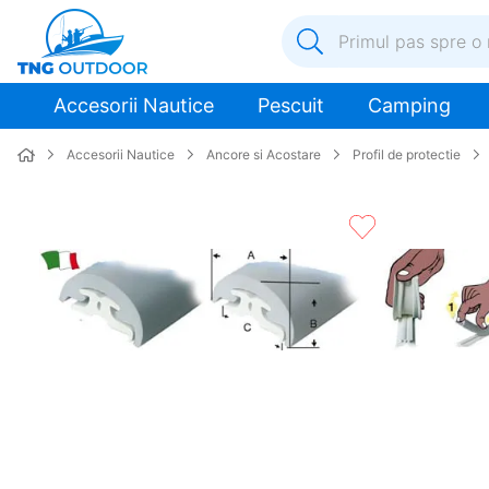
Primul pas spre o nouă a
1
.
inox
Accesorii Nautice
Pescuit
Camping
2
.
colac salvare
Accesorii Nautice
Ancore si Acostare
Profil de protectie
3
.
elice
4
.
pompa
5
.
plumb
6
.
dop
7
.
pompa apa
8
.
mulineta
9
.
biminitop
10
.
ancora