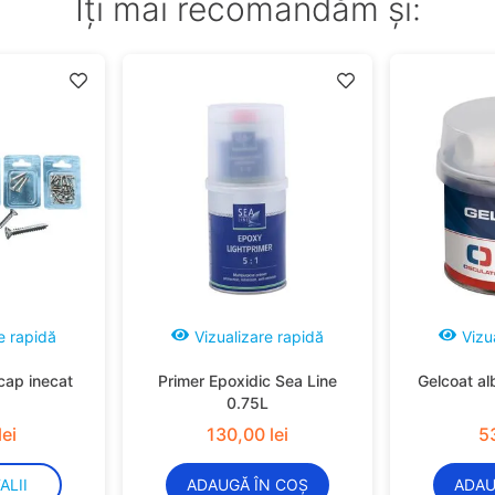
Îți mai recomandăm și:
e rapidă
Vizualizare rapidă
Vizu
cap inecat
Primer Epoxidic Sea Line
Gelcoat al
0.75L
lei
130
,
00
lei
5
ALII
ADAUGĂ ÎN COȘ
ADAU