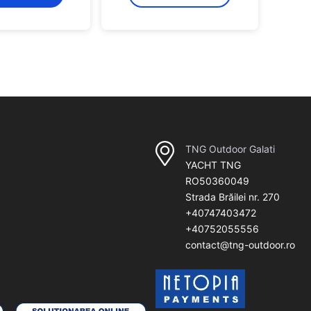
TNG Outdoor Galati
YACHT TNG
RO50360049
Strada Brăilei nr. 270
+40747403472
+40752055556
contact@tng-outdoor.ro