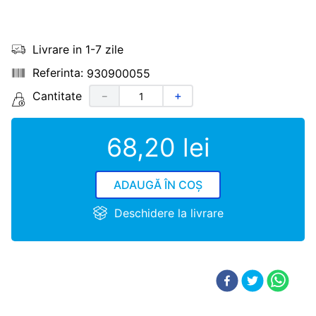
Livrare in 1-7 zile
930900055
Cantitate
－
＋
68
,
20
lei
ADAUGĂ ÎN COȘ
Deschidere la livrare