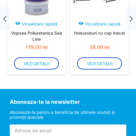
Vizualizare rapidă
Vizualizare rapidă
Vopsea Poliuretanica Sea
Holsuruburi cu cap inecat
Line
179
,
00
lei
38
,
00
lei
VEZI DETALII
VEZI DETALII
Aboneaza-te la newsletter
Abonează-te pentru a beneficia de ultimele noutaţi şi
promoţii speciale