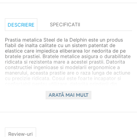
SPECIFICATII
DESCRIERE
Prastia metalica Steel de la Delphin este un produs
fiabil de inalta calitate cu un sistem patentat de
elastice care impiedica eliberarea lor nedorita de pe
bratele prastiei. Bratele metalice asigura o durabilitate
ridicata si rezistenta mare a acestei prastii. Datorita
constructiei ingenioase si modelarii ergonomice a
manerului, aceasta prastie are o raza lunga de actiune
cu precizie ridicata. Cosul este foarte incapator si
confortabil pentru utilizare, datorita prinderii din
partea posterioara.
ARATĂ MAI MULT
Caracteristici:
Tip accesoriu: prastie de nadire;
Dimensiune prastie: 28cm;
Lungimea chingii: 30cm;
Latimea bratelor: 20cm;
Dimensiunea cupei: 10x5x5cm;
Review-uri