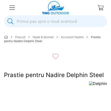
Primul pas spre o nouă aventură
1
.
inox
Pescuit
Nade & Momeli
Accesorii Nadire
Prastie
2
.
elice
pentru Nadire Delphin Steel
3
.
colac salvare
4
.
pompa
5
.
plumb
Prastie pentru Nadire Delphin Steel
6
.
pompa apa
7
.
biminitop
8
.
mulineta
9
.
ancora
10
.
extensie