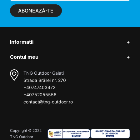
ABONEAZĂ-TE
Informatii
+
Contul meu
+
TNG Outdoor Galati
Strada Brăilei nr. 270
+40747403472
+40752055556
contact@tng-outdoor.ro
Copyright © 2022
TNG Outdoor