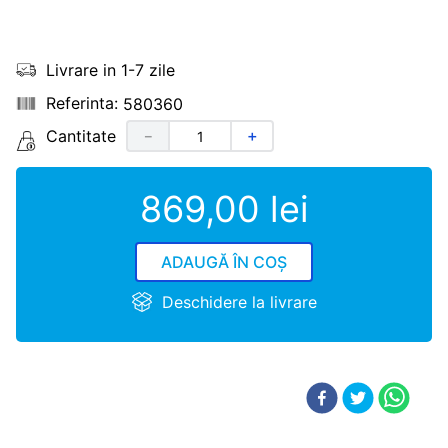
Livrare in 1-7 zile
580360
Cantitate
－
＋
869
,
00
lei
ADAUGĂ ÎN COȘ
Deschidere la livrare