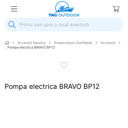
Primul pas spre o nouă aventură
1
.
inox
Accesorii Nautice
Ambarcatiuni Gonflabile
Accesorii
2
.
colac salvare
Pompa electrica BRAVO BP12
3
.
elice
4
.
pompa
5
.
plumb
Pompa electrica BRAVO BP12
6
.
dop
7
.
pompa apa
8
.
mulineta
9
.
biminitop
10
.
ancora