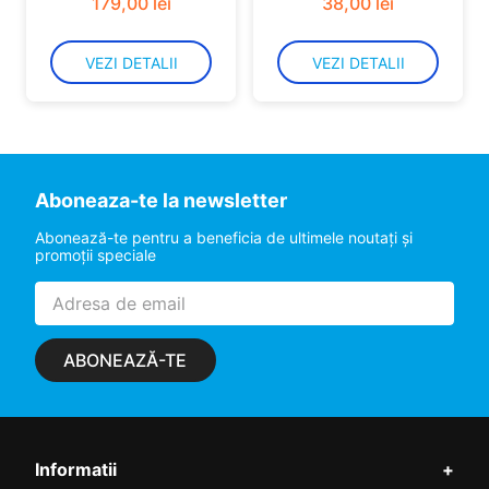
179
,
00
lei
38
,
00
lei
VEZI DETALII
VEZI DETALII
Aboneaza-te la newsletter
Abonează-te pentru a beneficia de ultimele noutaţi şi
promoţii speciale
ABONEAZĂ-TE
Informatii
+