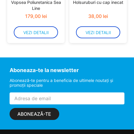
Vopsea Poliuretanica Sea
Holsuruburi cu cap inecat
Line
179
,
00
lei
38
,
00
lei
VEZI DETALII
VEZI DETALII
Aboneaza-te la newsletter
Abonează-te pentru a beneficia de ultimele noutaţi şi
promoţii speciale
ABONEAZĂ-TE