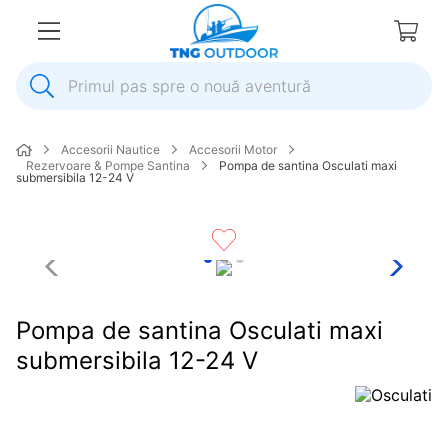
Primul pas spre o nouă aventură
1
.
inox
Accesorii Nautice
Accesorii Motor
2
.
colac salvare
Rezervoare & Pompe Santina
Pompa de santina Osculati maxi
submersibila 12-24 V
3
.
elice
4
.
pompa
5
.
plumb
6
.
dop
Pompa de santina Osculati maxi
7
.
pompa apa
submersibila 12-24 V
8
.
mulineta
9
.
biminitop
10
.
ancora