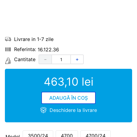
Livrare in 1-7 zile
16.122.36
Cantitate
－
＋
463
,
10
lei
ADAUGĂ ÎN COȘ
Deschidere la livrare
3500/24
4700
4700/24
Model