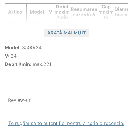
Debit
Cap
Resumarea
Diametr
Articol
Model
V
maxim
maxim
curentă A
bazei 
l/min
m
16.122.35
3500
12
221
16
8
139,5
16,1
3500/24
24
221
8
8
139, 5
ARATĂ MAI MULT
22.36
16.122.47
4700
12
296
17
8
139,5
Model
16.122.48
:
3500/24
4700/24
24
296
9
8
139,5
V
:
24
Debit l/min
:
max.221
Review-uri
Te rugăm să te autentifici pentru a scrie o recenzie.