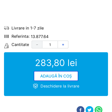
Livrare in 1-7 zile
13.877.64
Cantitate
－
＋
283
,
80
lei
ADAUGĂ ÎN COȘ
Deschidere la livrare