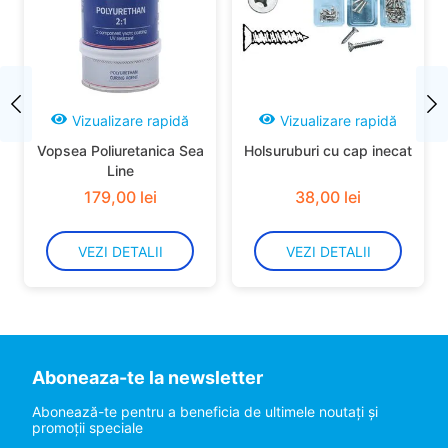
Vizualizare rapidă
Vizualizare rapidă
Vopsea Poliuretanica Sea
Holsuruburi cu cap inecat
Line
179
,
00
lei
38
,
00
lei
VEZI DETALII
VEZI DETALII
Aboneaza-te la newsletter
Abonează-te pentru a beneficia de ultimele noutaţi şi
promoţii speciale