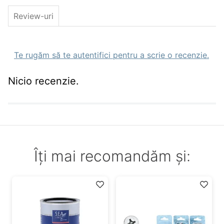
13.877.64
cromat
8/30
2
nu
145
3000
120°
Review-uri
13.877.65
cromat
8/30
2
da
145
3000
120°
Te rugăm să te autentifici pentru a scrie o recenzie.
Nicio recenzie.
Îți mai recomandăm și: