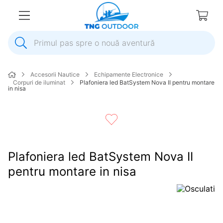
Primul pas spre o nouă aventură
1
.
inox
Accesorii Nautice
Echipamente Electronice
2
.
elice
Corpuri de iluminat
Plafoniera led BatSystem Nova II pentru montare
in nisa
3
.
colac salvare
4
.
pompa
5
.
plumb
6
.
ancora
Plafoniera led BatSystem Nova II
7
.
pompa apa
pentru montare in nisa
8
.
biminitop
9
.
mulineta
10
.
extensie