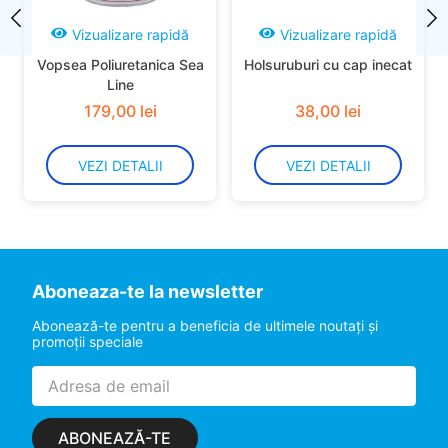
Vizualizare rapidă
Vizualizare rapidă
Vopsea Poliuretanica Sea
Holsuruburi cu cap inecat
Line
179
,
00
lei
38
,
00
lei
VEZI DETALII
VEZI DETALII
Aboneaza-te la newsletter
Abonează-te pentru a beneficia de ultimele noutaţi şi
promoţii speciale
ABONEAZĂ-TE