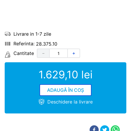
Livrare in 1-7 zile
28.375.10
Cantitate
－
＋
1
.
629
,
10
lei
ADAUGĂ ÎN COȘ
Deschidere la livrare