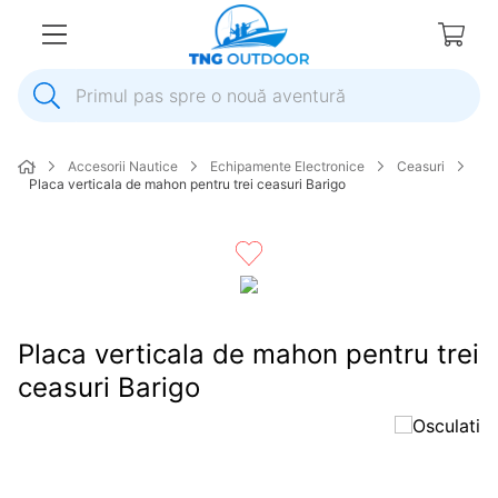
Primul pas spre o nouă aventură
1
.
inox
Accesorii Nautice
Echipamente Electronice
Ceasuri
2
.
colac salvare
Placa verticala de mahon pentru trei ceasuri Barigo
3
.
plumb
4
.
pompa
5
.
pompa apa
6
.
ulei
Placa verticala de mahon pentru trei
7
.
biminitop
ceasuri Barigo
8
.
ancora
9
.
mulineta
10
.
sonda combustibil