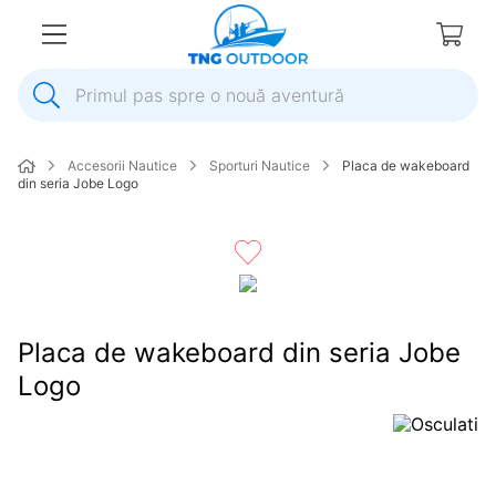
Primul pas spre o nouă aventură
1
.
inox
Accesorii Nautice
Sporturi Nautice
Placa de wakeboard
2
.
colac salvare
din seria Jobe Logo
3
.
elice
4
.
pompa
5
.
plumb
6
.
dop
Placa de wakeboard din seria Jobe
7
.
pompa apa
Logo
8
.
mulineta
9
.
biminitop
10
.
ancora