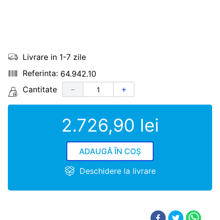
Livrare in 1-7 zile
64.942.10
Cantitate
－
＋
2
.
726
,
90
lei
ADAUGĂ ÎN COȘ
Deschidere la livrare