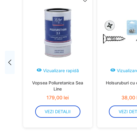
idă
Vizualizare rapidă
Vizualizar
Vopsea Poliuretanica Sea
Holsuruburi cu 
Line
179
,
00
lei
38
,
00
VEZI DETALII
VEZI DET