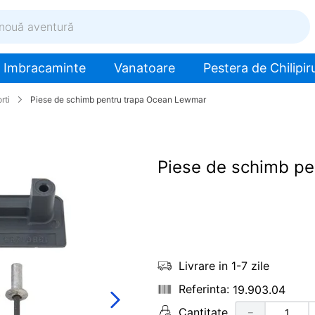
ventură
Imbracaminte
Vanatoare
Pestera de Chilipiru
rti
Piese de schimb pentru trapa Ocean Lewmar
Piese de schimb p
Livrare in 1-7 zile
19.903.04
Cantitate
－