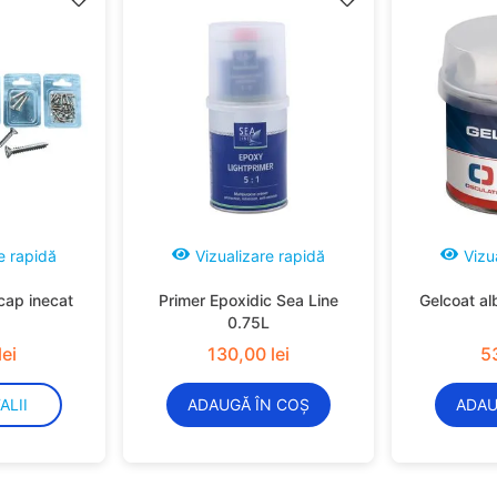
e rapidă
Vizualizare rapidă
Vizu
cap inecat
Primer Epoxidic Sea Line
Gelcoat al
0.75L
lei
130
,
00
lei
5
ALII
ADAUGĂ ÎN COȘ
ADAU