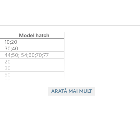
Model hatch
10;20
30;40
44;50; 54;60;70;77
20
30
50
60
70
ARATĂ MAI MULT
GA
10;20
GA
30;40;44; 50;54;60;70;77
30;40;44;50; 54;60;70;77