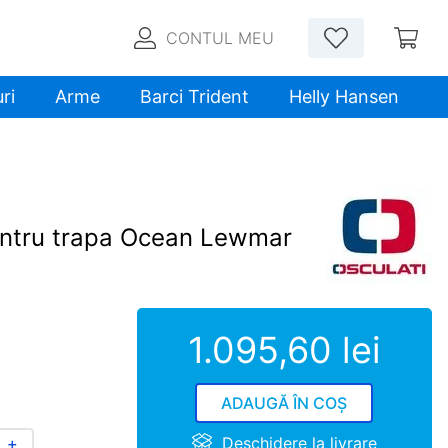
CONTUL MEU
ri
Arme
Barci Trident
Helly Hansen
entru trapa Ocean Lewmar
1
.
095
,
60
lei
ADAUGĂ ÎN COȘ
Deschidere la livrare
＋