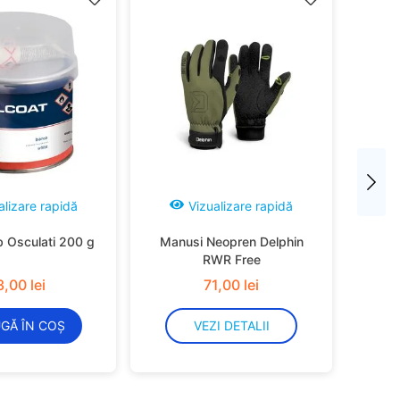
alizare rapidă
Vizualizare rapidă
b Osculati 200 g
Manusi Neopren Delphin
RWR Free
3
,
00
lei
71
,
00
lei
GĂ ÎN COȘ
VEZI DETALII