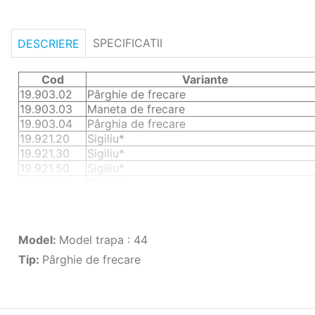
SPECIFICATII
DESCRIERE
Cod
Variante
19.903.02
Pârghie de frecare
19.903.03
Maneta de frecare
19.903.04
Pârghia de frecare
19.921.20
Sigiliu*
19.921.30
Sigiliu*
19.921.50
Sigiliu*
19.921.60
Sigiliu*
19.921. 70
Sigiliu*
19.910.02 **
Kit pârghie de închidere DREAPTA+STÂN
19.910.11
Kit pârghie de închidere DREAPTA+STÂN
Model
:
Model trapa : 44
19.903.08
Scădere de trapă
Tip
:
Pârghie de frecare