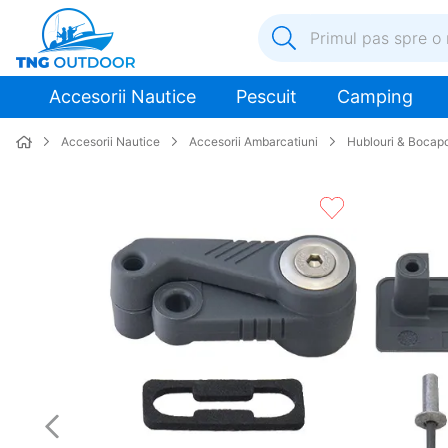
Primul pas spre o nouă a
1
.
inox
Accesorii Nautice
Pescuit
Camping
2
.
colac salvare
Accesorii Nautice
Accesorii Ambarcatiuni
Hublouri & Bocapo
3
.
plumb
4
.
pompa
5
.
pompa apa
6
.
ulei
7
.
biminitop
8
.
ancora
9
.
mulineta
10
.
sonda combustibil