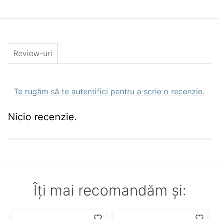
etc.
Alb / Agresive / Pentru murdăria rezistentă,
recomandate pentru curăţarea ambarcaţiunilor
din fibră de sticlă sau lemn.
Review-uri
Te rugăm să te autentifici pentru a scrie o recenzie.
Nicio recenzie.
Îți mai recomandăm și: