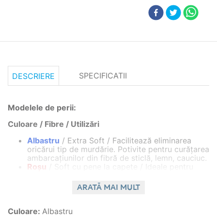
SPECIFICATII
DESCRIERE
Modelele de perii:
Culoare / Fibre / Utilizări
Albastru
/ Extra Soft / Facilitează eliminarea
oricărui tip de murdărie. Potivite pentru curăţarea
ambarcaţiunilor din fibră de sticlă, lemn, cauciuc.
Roşu
/ Soft cu pene la capete / Ideale pentru
curăţarea utilizărilor de la bordul ambarcaţiunii,
cu pene la capete. Recomandate pentru
ARATĂ MAI MULT
curăţarea bărcilor gonflabile.
Galben
/ Medium / Sugerate pentru curăţarea
optimă a pernelor, ţesăturilor, lemnului de tec,
Culoare
:
Albastru