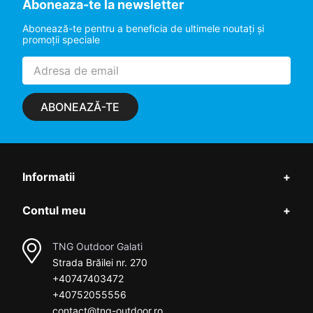
Aboneaza-te la newsletter
Abonează-te pentru a beneficia de ultimele noutaţi şi
promoţii speciale
ABONEAZĂ-TE
Informatii
+
Contul meu
+
TNG Outdoor Galati
Strada Brăilei nr. 270
+40747403472
+40752055556
contact@tng-outdoor.ro