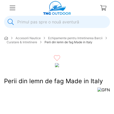
Primul pas spre o nouă aventură
1
.
inox
Accesorii Nautice
Echipamente pentru Intretinerea Barcii
2
.
elice
Curatare & Intretinere
Perii din lemn de fag Made in Italy
3
.
colac salvare
4
.
pompa
5
.
plumb
6
.
pompa apa
Perii din lemn de fag Made in Italy
7
.
biminitop
8
.
mulineta
9
.
ancora
10
.
extensie