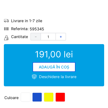
Livrare in 1-7 zile
595345
Cantitate
－
＋
191
,
00
lei
ADAUGĂ ÎN COȘ
Deschidere la livrare
Culoare