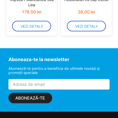
Line
179
,
00
lei
38
,
00
lei
VEZI DETALII
VEZI DETALII
Aboneaza-te la newsletter
Abonează-te pentru a beneficia de ultimele noutaţi şi
promoţii speciale
ABONEAZĂ-TE