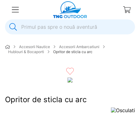
Primul pas spre o nouă aventură
1
.
inox
Accesorii Nautice
Accesorii Ambarcatiuni
2
.
colac salvare
Hublouri & Bocaporti
Opritor de sticla cu arc
3
.
plumb
4
.
pompa
5
.
pompa apa
6
.
ulei
Opritor de sticla cu arc
7
.
biminitop
8
.
ancora
9
.
mulineta
10
.
sonda combustibil