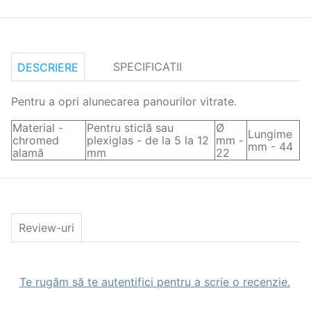
SPECIFICATII
DESCRIERE
Pentru a opri alunecarea panourilor vitrate.
Material -
Pentru sticlă sau
Ø
Lungime
chromed
plexiglas - de la 5 la 12
mm -
mm - 44
alamă
mm
22
Review-uri
Te rugăm să te autentifici pentru a scrie o recenzie.