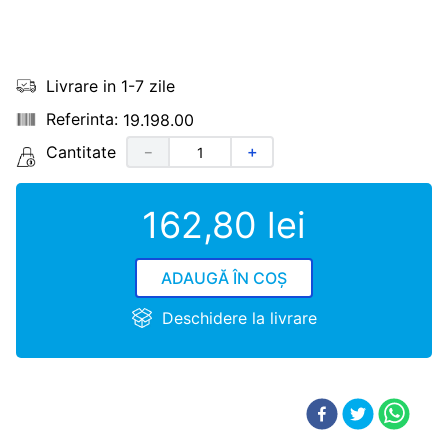
Livrare in 1-7 zile
19.198.00
Cantitate
－
＋
162
,
80
lei
ADAUGĂ ÎN COȘ
Deschidere la livrare