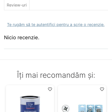
Cod culoare: galben-verde;
Mod de ambalare: 5buc/plic
Review-uri
Te rugăm să te autentifici pentru a scrie o recenzie.
Nicio recenzie.
Îți mai recomandăm și: