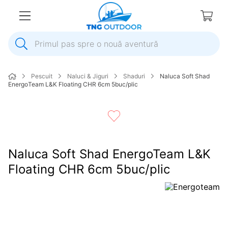
Primul pas spre o nouă aventură
1
.
inox
Pescuit
Naluci & Jiguri
Shaduri
Naluca Soft Shad
2
.
colac salvare
EnergoTeam L&K Floating CHR 6cm 5buc/plic
3
.
elice
4
.
pompa
5
.
plumb
Naluca Soft Shad EnergoTeam L&K
6
.
dop
Floating CHR 6cm 5buc/plic
7
.
pompa apa
8
.
mulineta
9
.
biminitop
10
.
ancora