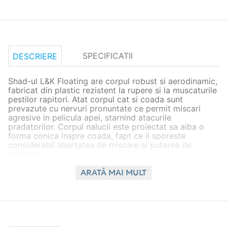
SPECIFICATII
DESCRIERE
Shad-ul L&K Floating are corpul robust si aerodinamic,
fabricat din plastic rezistent la rupere si la muscaturile
pestilor rapitori. Atat corpul cat si coada sunt
prevazute cu nervuri pronuntate ce permit miscari
agresive in pelicula apei, starnind atacurile
pradatorilor. Corpul nalucii este proiectat sa aiba o
forma conica inspre coada, fapt ce ii sporeste
considerabil libertatea de miscare si puterea de
atractie.
Caracteristici:
ARATĂ MAI MULT
Tip naluca: shad;
Lungime: 6cm;
Corp prevazut cu nervuri;
Coada in forma de disc;