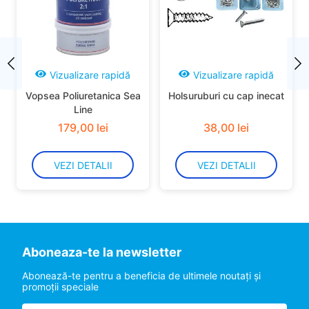
Vizualizare rapidă
Vizualizare rapidă
Vopsea Poliuretanica Sea
Holsuruburi cu cap inecat
Line
179
,
00
lei
38
,
00
lei
VEZI DETALII
VEZI DETALII
Aboneaza-te la newsletter
Abonează-te pentru a beneficia de ultimele noutaţi şi
promoţii speciale