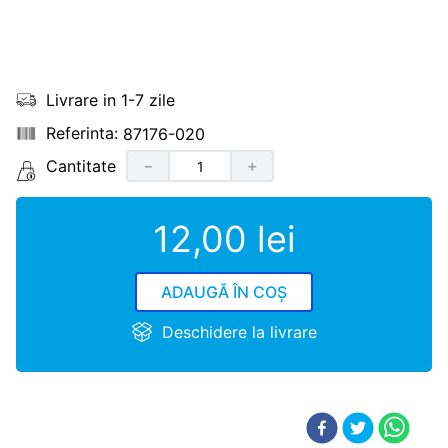
Livrare in 1-7 zile
87176-020
Cantitate
－
＋
12
,
00
lei
ADAUGĂ ÎN COȘ
Deschidere la livrare