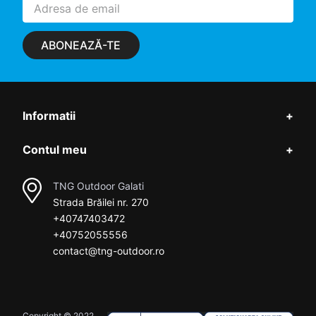
ABONEAZĂ-TE
Informatii
+
Contul meu
+
TNG Outdoor Galati
Strada Brăilei nr. 270
+40747403472
+40752055556
contact@tng-outdoor.ro
Copyright © 2022