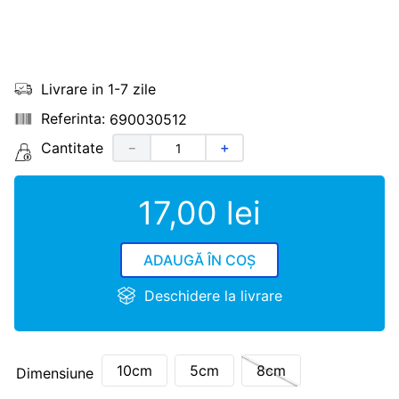
Livrare in 1-7 zile
690030512
Cantitate
－
＋
17
,
00
lei
ADAUGĂ ÎN COȘ
Deschidere la livrare
10cm
5cm
8cm
Dimensiune