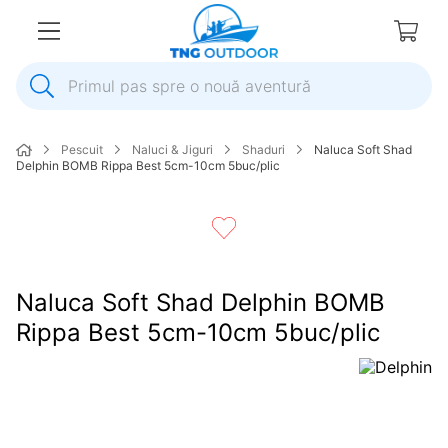
Primul pas spre o nouă aventură
1
.
inox
Pescuit
Naluci & Jiguri
Shaduri
Naluca Soft Shad
2
.
elice
Delphin BOMB Rippa Best 5cm-10cm 5buc/plic
3
.
colac salvare
4
.
pompa
5
.
plumb
Naluca Soft Shad Delphin BOMB
6
.
ancora
Rippa Best 5cm-10cm 5buc/plic
7
.
pompa apa
8
.
mulineta
9
.
biminitop
10
.
extensie