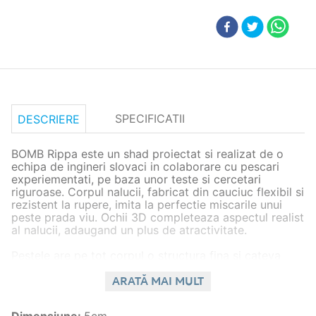
SPECIFICATII
DESCRIERE
BOMB Rippa este un shad proiectat si realizat de o
echipa de ingineri slovaci in colaborare cu pescari
experiementati, pe baza unor teste si cercetari
riguroase. Corpul nalucii, fabricat din cauciuc flexibil si
rezistent la rupere, imita la perfectie miscarile unui
peste prada viu. Ochii 3D completeaza aspectul realist
al nalucii, adaugand un plus de atractivitate.
Pestele are pe tot corpul o structura fina si cateva
crestaturi pe spate, ceea ce usureaza obtinerea unui
punct in care puteti infige carligul jigului pentru o
ARATĂ MAI MULT
asezare corespunzatoare. Corpul ferm si coada ultra-
fina emit vibratii puternice in coloana de apa,