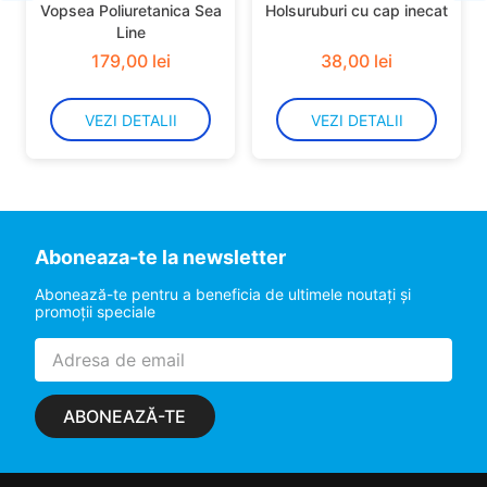
Vopsea Poliuretanica Sea
Holsuruburi cu cap inecat
Line
179
,
00
lei
38
,
00
lei
VEZI DETALII
VEZI DETALII
Aboneaza-te la newsletter
Abonează-te pentru a beneficia de ultimele noutaţi şi
promoţii speciale
ABONEAZĂ-TE