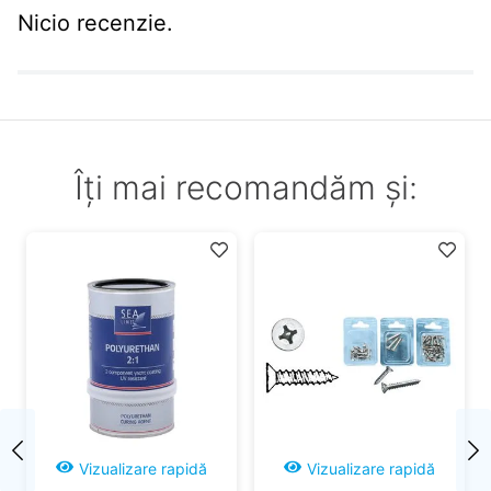
Model: Bomb D-Shot;
Nicio recenzie.
Coada despicata;
Miscare naturala si unica;
Material: cauciuc rezistent;
Emite vibratii fine irezistibile
Îți mai recomandăm și:
Vizualizare rapidă
Vizualizare rapidă