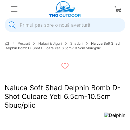
Primul pas spre o nouă aventură
1
.
inox
Pescuit
Naluci & Jiguri
Shaduri
Naluca Soft Shad
2
.
elice
Delphin Bomb D-Shot Culoare Yeti 6.5cm-10.5cm 5buc/plic
3
.
colac salvare
4
.
pompa
5
.
plumb
Naluca Soft Shad Delphin Bomb D-
6
.
ancora
Shot Culoare Yeti 6.5cm-10.5cm
7
.
pompa apa
5buc/plic
8
.
biminitop
9
.
mulineta
10
.
extensie