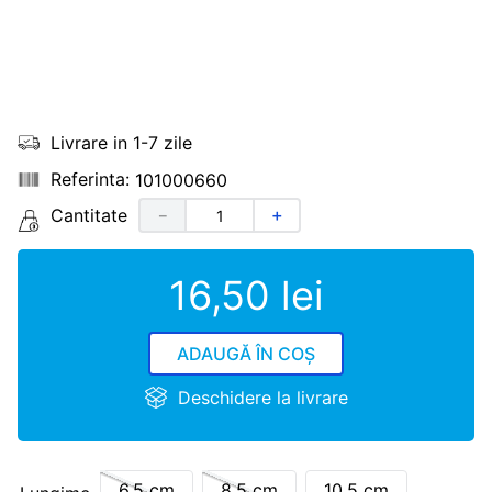
Livrare in 1-7 zile
101000660
Cantitate
－
＋
16
,
50
lei
ADAUGĂ ÎN COȘ
Deschidere la livrare
6.5 cm
8.5 cm
10.5 cm