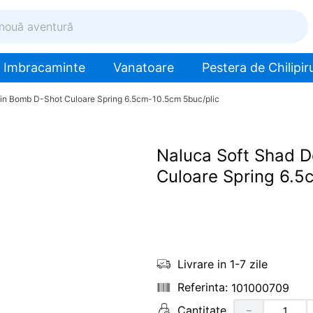
ventură
Imbracaminte
Vanatoare
Pestera de Chilipiru
in Bomb D-Shot Culoare Spring 6.5cm-10.5cm 5buc/plic
Naluca Soft Shad 
Culoare Spring 6.5
Livrare in 1-7 zile
101000709
Cantitate
－