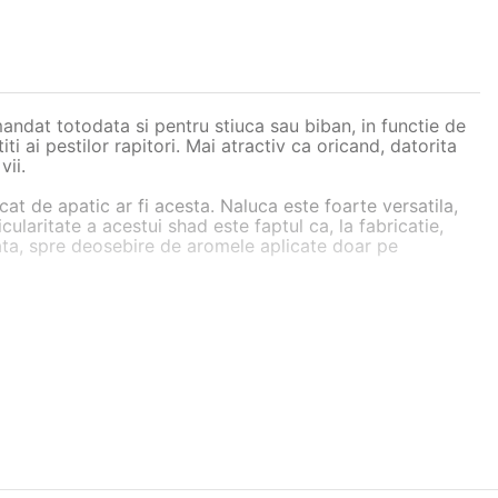
andat totodata si pentru stiuca sau biban, in functie de
i ai pestilor rapitori. Mai atractiv ca oricand, datorita
vii.
cat de apatic ar fi acesta. Naluca este foarte versatila,
cularitate a acestui shad este faptul ca, la fabricatie,
ata, spre deosebire de aromele aplicate doar pe
inginerii slovaci pe baza unor teste riguroase realizate