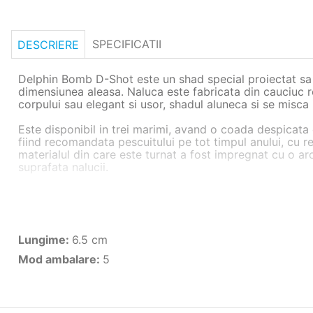
SPECIFICATII
DESCRIERE
Delphin Bomb D-Shot este un shad special proiectat sa d
dimensiunea aleasa. Naluca este fabricata din cauciuc rez
corpului sau elegant si usor, shadul aluneca si se misca i
Este disponibil in trei marimi, avand o coada despicata ca
fiind recomandata pescuitului pe tot timpul anului, cu rez
materialul din care este turnat a fost impregnat cu o 
suprafata nalucii.
NOTA: Nalucile din gama BOMB D-Shot ofera o paleta larg
pe apele din intreaga Europa.
Caracteristici:
Lungime
:
6.5 cm
Tip naluca: shad;
Mod ambalare
:
5
Model: Bomb D-Shot;
Coada despicata;
Miscare naturala si unica;
Material: cauciuc rezistent;