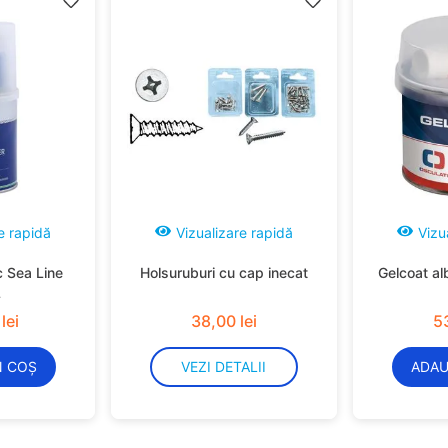
e rapidă
Vizualizare rapidă
Vizu
c Sea Line
Holsuruburi cu cap inecat
Gelcoat al
L
lei
38
,
00
lei
5
N COȘ
VEZI DETALII
ADAU