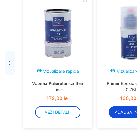
idă
Vizualizare rapidă
Vizualizar
Vopsea Poliuretanica Sea
Primer Epoxidi
Line
0.75
179
,
00
lei
130
,
00
VEZI DETALII
ADAUGĂ Î