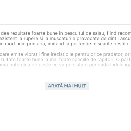
ea rezultate foarte bune in pescuitul de salau, fiind recom
istent la rupere si la muscaturile provocate de dintii ascutit
n mod unic prin apa, imitand la perfectie miscarile pestilor 
re emite vibratii fine irezistibile pentru orice pradator, ori
ultate foarte bune la mai toate speciile de rapitori. O parti
aroma puternica de peste ce va persista o perioada indelung
a de culori eficiente care au fost selectate atent de catre 
ARATĂ MAI MULT