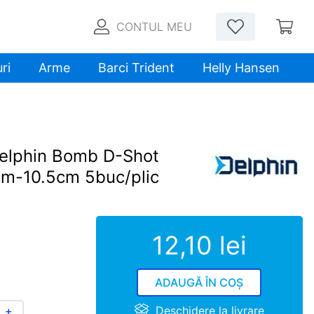
CONTUL MEU
ri
Arme
Barci Trident
Helly Hansen
Delphin Bomb D-Shot
cm-10.5cm 5buc/plic
12
,
10
lei
ADAUGĂ ÎN COȘ
Deschidere la livrare
＋