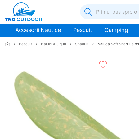
Primul pas spre o nouă a
1
.
inox
Accesorii Nautice
Pescuit
Camping
2
.
colac salvare
Pescuit
Naluci & Jiguri
Shaduri
Naluca Soft Shad Delph
3
.
plumb
4
.
pompa
5
.
pompa apa
6
.
ulei
7
.
biminitop
8
.
ancora
9
.
mulineta
10
.
sonda combustibil