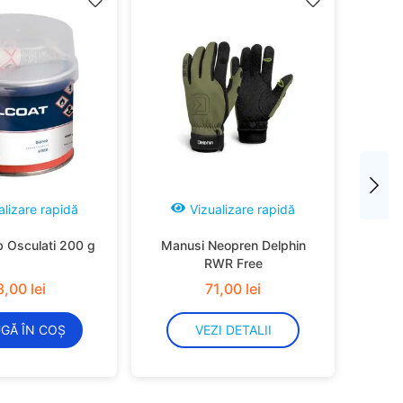
alizare rapidă
Vizualizare rapidă
b Osculati 200 g
Manusi Neopren Delphin
RWR Free
3
,
00
lei
71
,
00
lei
GĂ ÎN COȘ
VEZI DETALII