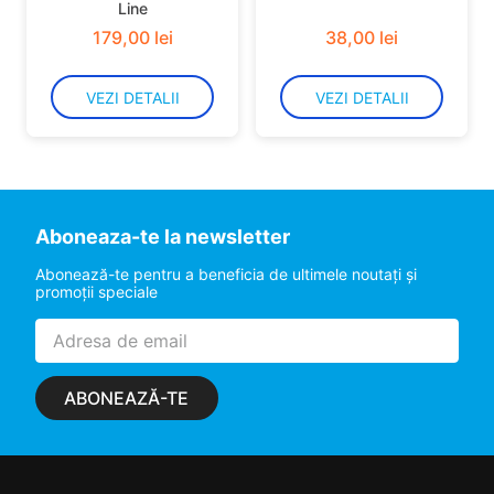
Line
179
,
00
lei
38
,
00
lei
VEZI DETALII
VEZI DETALII
Aboneaza-te la newsletter
Abonează-te pentru a beneficia de ultimele noutaţi şi
promoţii speciale
ABONEAZĂ-TE