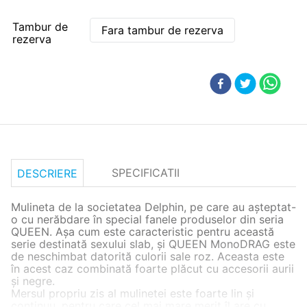
Tambur de
Fara tambur de rezerva
rezerva
SPECIFICATII
DESCRIERE
Mulineta de la societatea Delphin, pe care au aşteptat-
o cu nerăbdare în special fanele produselor din seria
QUEEN. Aşa cum este caracteristic pentru această
serie destinată sexului slab, și QUEEN MonoDRAG este
de neschimbat datorită culorii sale roz. Aceasta este
în acest caz combinată foarte plăcut cu accesorii aurii
şi negre.
Mersul propriu zis al mulinetei este foarte lin şi
continuu, pentru care cel mai mare merit îl are cu