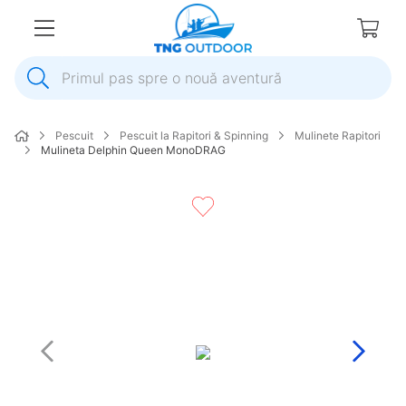
Primul pas spre o nouă aventură
1
.
inox
Pescuit
Pescuit la Rapitori & Spinning
Mulinete Rapitori
2
.
elice
Mulineta Delphin Queen MonoDRAG
3
.
colac salvare
4
.
pompa
5
.
plumb
6
.
pompa apa
7
.
biminitop
8
.
mulineta
9
.
ancora
10
.
extensie