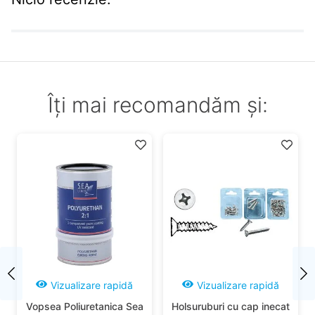
Masa: 250g
Model: Delphin QUEEN MonoDRAG 3T
Capacitatea mulinetei mm/m:
Raport de transmitere: 5.1:1
Număr de lagăre: 5+1
Masa:
Îți mai recomandăm și:
Vizualizare rapidă
Vizualizare rapidă
Vopsea Poliuretanica Sea
Holsuruburi cu cap inecat