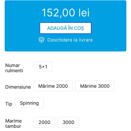
152
,
00
lei
ADAUGĂ ÎN COȘ
Deschidere la livrare
Numar
5+1
rulmenti
Mărime 2000
Mărime 3000
Dimensiune
Spinning
Tip
Marime
2000
3000
tambur