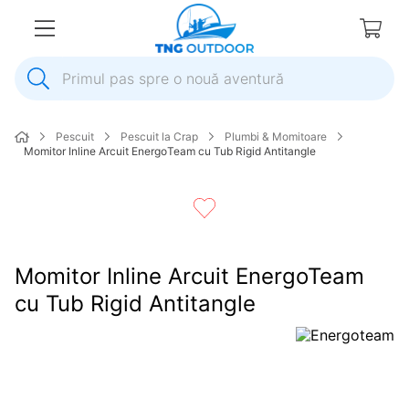
Primul pas spre o nouă aventură
1
.
inox
Pescuit
Pescuit la Crap
Plumbi & Momitoare
2
.
colac salvare
Momitor Inline Arcuit EnergoTeam cu Tub Rigid Antitangle
3
.
elice
4
.
pompa
5
.
plumb
Momitor Inline Arcuit EnergoTeam
6
.
dop
cu Tub Rigid Antitangle
7
.
pompa apa
8
.
mulineta
9
.
biminitop
10
.
ancora