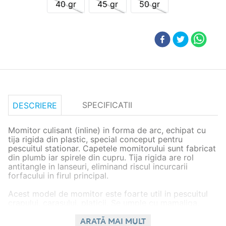
40 gr
45 gr
50 gr
SPECIFICATII
DESCRIERE
Momitor culisant (inline) in forma de arc, echipat cu
tija rigida din plastic, special conceput pentru
pescuitul stationar. Capetele momitorului sunt fabricat
din plumb iar spirele din cupru. Tija rigida are rol
antitangle in lanseuri, eliminand riscul incurcarii
forfacului in firul principal.
Acest model de momitor este foarte util in pescuitul
crapului, carasului, platicii. Se umple cu mamaliga,
groundbait, pasta sau diverse mixuri. Are o mare de
capacitatea de retinere a nadei si de a pastra pestele
ARATĂ MAI MULT