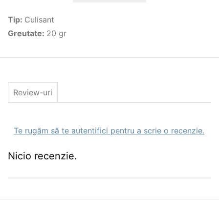
in zona momita.
Tip
:
Culisant
Caracteristici:
Tip momitor: culisant;
Greutate
:
20 gr
Forma arcuita si compacta;
Tija rigida antitangle;
Material: cupru + plumb;
Aderenta excelenta a nadei;
Greutate: 20-50g.
Review-uri
Te rugăm să te autentifici pentru a scrie o recenzie.
Nicio recenzie.