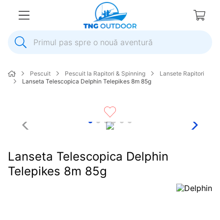
Primul pas spre o nouă aventură
1
.
inox
Pescuit
Pescuit la Rapitori & Spinning
Lansete Rapitori
2
.
colac salvare
Lanseta Telescopica Delphin Telepikes 8m 85g
3
.
elice
4
.
pompa
5
.
plumb
6
.
dop
Lanseta Telescopica Delphin
7
.
pompa apa
Telepikes 8m 85g
8
.
mulineta
9
.
biminitop
10
.
ancora