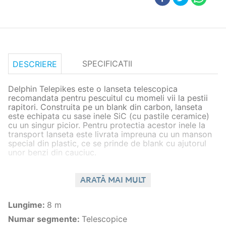
SPECIFICATII
DESCRIERE
Delphin Telepikes este o lanseta telescopica
recomandata pentru pescuitul cu momeli vii la pestii
rapitori. Construita pe un blank din carbon, lanseta
este echipata cu sase inele SiC (cu pastile ceramice)
cu un singur picior. Pentru protectia acestor inele la
transport lanseta este livrata impreuna cu un manson
special din plastic, ce se prinde de blank cu ajutorul
unor benzi din cauciuc.
Lungimea mare a lansetei permite pescarilor sa caute
stiuca in imediata apropiere a malului, fara a fi nevoiti
ARATĂ MAI MULT
sa lanseze pestisorul, montura si pluta, ceea ce
permite o prezentare discreta, fara producerea
Lungime
:
8 m
zgomotului la impact, care ar putea alerta pestii tinta.
Excelenta pentru asa numitul pescuit “sub varful”
Numar segmente
:
Telescopice
lansetei, poate fi utilizata atat pe balti cat si pe raurile