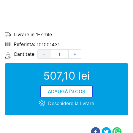
Livrare in 1-7 zile
101001431
Cantitate
－
＋
507
,
10
lei
ADAUGĂ ÎN COȘ
Deschidere la livrare