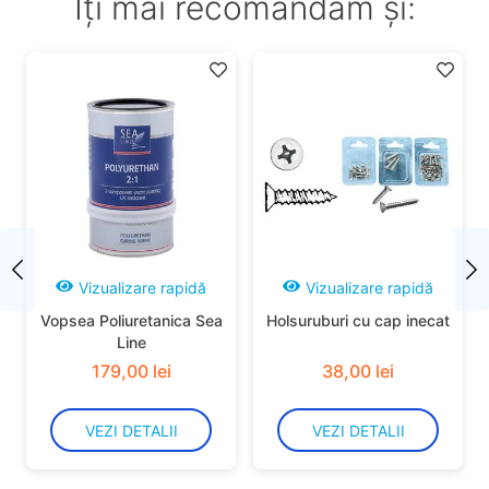
Îți mai recomandăm și:
Vizualizare rapidă
Vizualizare rapidă
Vopsea Poliuretanica Sea
Holsuruburi cu cap inecat
Line
179
,
00
lei
38
,
00
lei
VEZI DETALII
VEZI DETALII