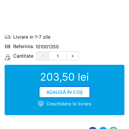
Livrare in 1-7 zile
101001350
Cantitate
－
＋
203
,
50
lei
ADAUGĂ ÎN COȘ
Deschidere la livrare