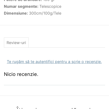
Lungime de transport: 89cm
Numar segmente
Numar tronsoane: 6
:
Telescopice
Diametrul blancului deasupra manerului: 18mm
Dimensiune
:
300cm/100g/Tele
Maner: segmentat, finisaj EVA
Lungimea manerului (de la partea inferioara a
lansetei pana la mijlocul suportului): 53cm
Blanc fiabil si suplu
Inele: tip SiC
Numar inele: 5
Greutate: 260g
Review-uri
Te rugăm să te autentifici pentru a scrie o recenzie.
Nicio recenzie.