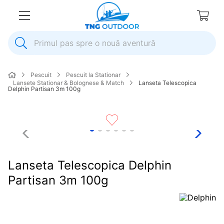
Primul pas spre o nouă aventură
1
.
inox
Pescuit
Pescuit la Stationar
2
.
colac salvare
Lansete Stationar & Bolognese & Match
Lanseta Telescopica
Delphin Partisan 3m 100g
3
.
elice
4
.
pompa
5
.
plumb
6
.
dop
Lanseta Telescopica Delphin
7
.
pompa apa
Partisan 3m 100g
8
.
mulineta
9
.
biminitop
10
.
ancora