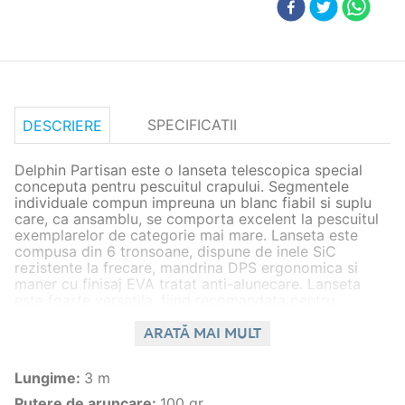
SPECIFICATII
DESCRIERE
Delphin Partisan este o lanseta telescopica special
conceputa pentru pescuitul crapului. Segmentele
individuale compun impreuna un blanc fiabil si suplu
care, ca ansamblu, se comporta excelent la pescuitul
exemplarelor de categorie mai mare. Lanseta este
compusa din 6 tronsoane, dispune de inele SiC
rezistente la frecare, mandrina DPS ergonomica si
maner cu finisaj EVA tratat anti-alunecare. Lanseta
este foarte versatila, fiind recomandata pentru
utilizare atat pe ape curgatoare cat si pe lacuri.
ARATĂ MAI MULT
Caracteristici:
Lungime
:
3 m
Lungime: 3m
Putere de aruncare: 100g
Putere de aruncare
:
100 gr