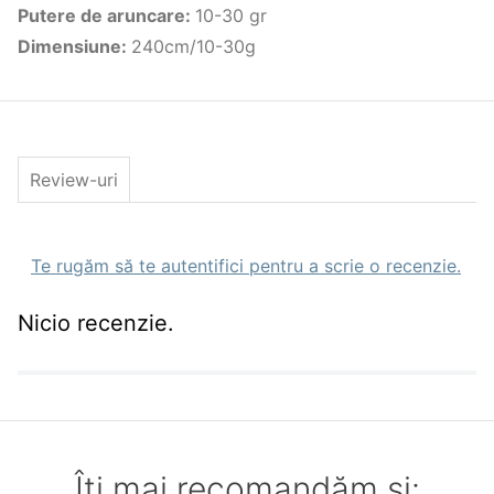
Putere de aruncare
:
10-30 gr
si pe manerul din pluta).
Dimensiune
:
240cm/10-30g
Parametri tehnici:
Lungime: 2.40m;
Numar tronsoane: 7;
Lungime transport: 52cm;
Putere aruncare: 10-30g;
Blank: carbon 24T;
Review-uri
8 inele de tip SIC ;
Maner din pluta gravat cu laser;
Greutate: 139g
Te rugăm să te autentifici pentru a scrie o recenzie.
Nicio recenzie.
Îți mai recomandăm și: