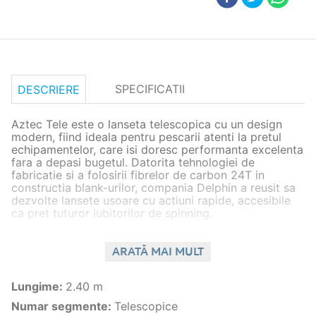
SPECIFICATII
DESCRIERE
Aztec Tele este o lanseta telescopica cu un design
modern, fiind ideala pentru pescarii atenti la pretul
echipamentelor, care isi doresc performanta excelenta
fara a depasi bugetul. Datorita tehnologiei de
fabricatie si a folosirii fibrelor de carbon 24T in
constructia blank-urilor, compania Delphin a reusit sa
dezvolte lansete usoare cu actiuni rapide, accesibile
ca pret tuturor iubitorilor de spinning.
Blank-ul este echipat cu inele SIC, mandrina DPS si
maner din pluta ce confera o priza excelenta.
ARATĂ MAI MULT
Lungimea manerului (de la partea inferioara pana la
centrul suportului) este de 26cm. Blank-ul negru mat
Lungime
:
2.40 m
este complet contrastat de partea sa argintie de
deasupra manerului cu o parte mai mica, neagra,
Numar segmente
:
Telescopice
gravata cu logo-ul AZTEC (acesta este gravat cu laser