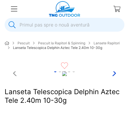
Primul pas spre o nouă aventură
1
.
inox
Pescuit
Pescuit la Rapitori & Spinning
Lansete Rapitori
2
.
colac salvare
Lanseta Telescopica Delphin Aztec Tele 2.40m 10-30g
3
.
plumb
4
.
pompa
5
.
pompa apa
6
.
ulei
Lanseta Telescopica Delphin Aztec
7
.
biminitop
Tele 2.40m 10-30g
8
.
ancora
9
.
mulineta
10
.
sonda combustibil