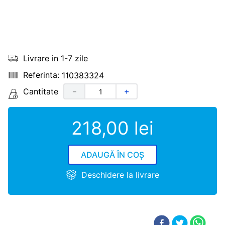
Livrare in 1-7 zile
110383324
Cantitate
－
＋
218
,
00
lei
ADAUGĂ ÎN COȘ
Deschidere la livrare