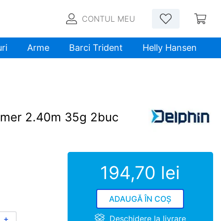
CONTUL MEU
ri
Arme
Barci Trident
Helly Hansen
amer 2.40m 35g 2buc
194
,
70
lei
ADAUGĂ ÎN COȘ
Deschidere la livrare
＋