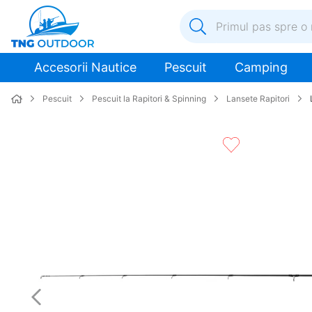
Primul pas spre o nouă a
1
.
inox
Accesorii Nautice
Pescuit
Camping
2
.
colac salvare
Pescuit
Pescuit la Rapitori & Spinning
Lansete Rapitori
3
.
elice
4
.
pompa
5
.
plumb
6
.
dop
7
.
pompa apa
8
.
mulineta
9
.
biminitop
10
.
ancora