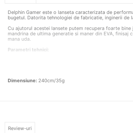
Delphin Gamer este o lanseta caracterizata de performan
bugetul. Datorita tehnologiei de fabricatie, inginerii de
Cu ajutorul acestei lansete putem recupera foarte bine ji
mandrina de ultima generatie si maner din EVA, finisaj c
mana uda.
Parametri tehnici:
Lungime: 2.40m;
Lungime transport: 125.5cm;
Numar tronsoare: 2;
Putere aruncare: 35g;
Dimensiune
:
240cm/35g
Actiune: nespecificat;
Blank: nespecificat;
Inele: 8 inele ceramice;
Maner din EVA;
Greutate: 150g;
Husa de transport inclusa
Review-uri