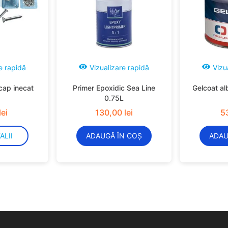
e rapidă
Vizualizare rapidă
Vizu
cap inecat
Primer Epoxidic Sea Line
Gelcoat al
0.75L
lei
130
,
00
lei
5
ALII
ADAUGĂ ÎN COȘ
ADAU