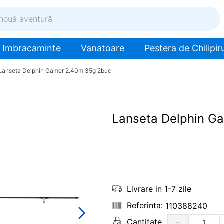
ventură
Imbracaminte
Vanatoare
Pestera de Chilipiru
Lanseta Delphin Gamer 2.40m 35g 2buc
Lanseta Delphin G
Livrare in 1-7 zile
110388240
Cantitate
－