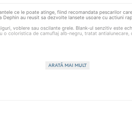
tele ce le poate atinge, fiind recomandata pescarilor care 
 la Dephin au reusit sa dezvolte lansete usoare cu actiuni rap
guri, voblere sau oscilante grele. Blank-ul senzitiv este echi
u o coloristica de camuflaj alb-negru, tratat antialunecare, 
ARATĂ MAI MULT