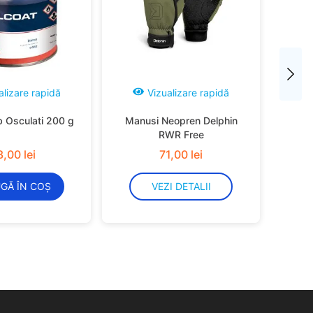
alizare rapidă
Vizualizare rapidă
b Osculati 200 g
Manusi Neopren Delphin
RWR Free
3
,
00
lei
71
,
00
lei
GĂ ÎN COȘ
VEZI DETALII